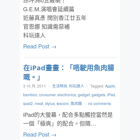
昂坪360五歲喇﹗
G.E.M.演唱會延續篇
近藤真彥 闊別香江廿五年
官恩娜 知識需惡補
科玩達人
Read Post →
在iPad畫畫：「唔駛用魚肉腸
嘅。」
3 10 月, 2011
-
生活時尚
,
科玩達人
-
Tagged:
Apple
,
bamboo
,
consumer
,
electronics
,
gadget
,
gadgets
,
iPad
,
ipad2
,
meat
,
stylus
,
wacom
,
魚肉腸
-
no comments
iPad的大螢幕，配合多點觸控當然是
一個「極爽」的配合。但隨…
Read Post →