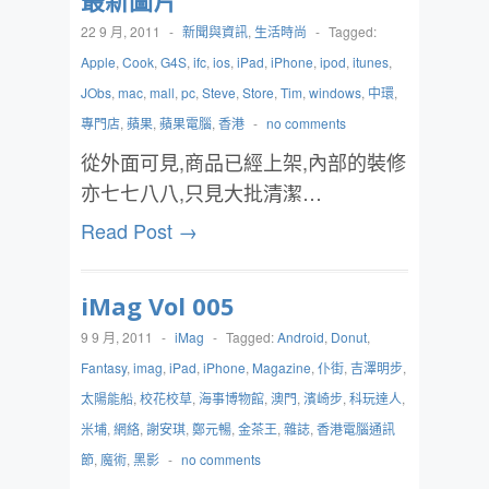
最新圖片
22 9 月, 2011
-
新聞與資訊
,
生活時尚
-
Tagged:
Apple
,
Cook
,
G4S
,
ifc
,
ios
,
iPad
,
iPhone
,
ipod
,
itunes
,
JObs
,
mac
,
mall
,
pc
,
Steve
,
Store
,
Tim
,
windows
,
中環
,
專門店
,
蘋果
,
蘋果電腦
,
香港
-
no comments
從外面可見,商品已經上架,內部的裝修
亦七七八八,只見大批清潔…
Read Post →
iMag Vol 005
9 9 月, 2011
-
iMag
-
Tagged:
Android
,
Donut
,
Fantasy
,
imag
,
iPad
,
iPhone
,
Magazine
,
仆街
,
吉澤明步
,
太陽能船
,
校花校草
,
海事博物館
,
澳門
,
濱崎步
,
科玩達人
,
米埔
,
網絡
,
謝安琪
,
鄭元暢
,
金茶王
,
雜誌
,
香港電腦通訊
節
,
魔術
,
黑影
-
no comments