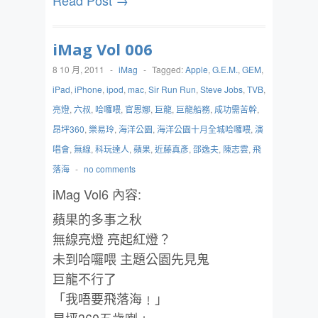
Read Post →
iMag Vol 006
8 10 月, 2011
-
iMag
-
Tagged:
Apple
,
G.E.M.
,
GEM
,
iPad
,
iPhone
,
ipod
,
mac
,
Sir Run Run
,
Steve Jobs
,
TVB
,
亮燈
,
六叔
,
哈囉喂
,
官恩娜
,
巨龍
,
巨龍船務
,
成功需苦幹
,
昂坪360
,
樂易玲
,
海洋公園
,
海洋公園十月全城哈囉喂
,
演
唱會
,
無線
,
科玩達人
,
蘋果
,
近藤真彥
,
邵逸夫
,
陳志雲
,
飛
落海
-
no comments
iMag Vol6 內容:
蘋果的多事之秋
無線亮燈 亮起紅燈？
未到哈囉喂 主題公園先見鬼
巨龍不行了
「我唔要飛落海﹗」