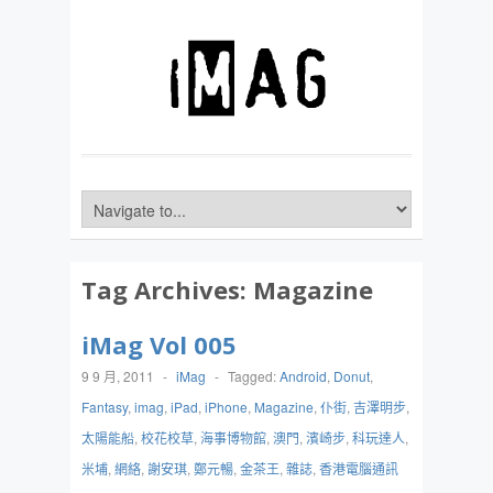
Tag Archives:
Magazine
iMag Vol 005
9 9 月, 2011
-
iMag
-
Tagged:
Android
,
Donut
,
Fantasy
,
imag
,
iPad
,
iPhone
,
Magazine
,
仆街
,
吉澤明步
,
太陽能船
,
校花校草
,
海事博物館
,
澳門
,
濱崎步
,
科玩達人
,
米埔
,
網絡
,
謝安琪
,
鄭元暢
,
金茶王
,
雜誌
,
香港電腦通訊