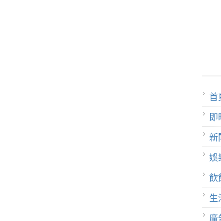
首
即
新
娛
飲
生
廣