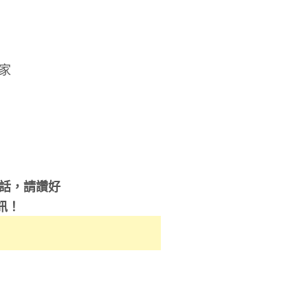
家
的話，請讚好
訊！