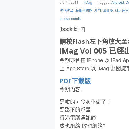
9 9 月, 2011
-
iMag
-
Tagged:
Android
,
D
校花校草
,
海事博物館
,
澳門
,
濱崎步
,
科玩達人
no comments
[book id=7]
請按Flash左下角放大
iMag Vol 005 已經
今期亦會在 iPhone 及 iPad Ap
上 App Store 以”iMag”
PDF下載版
今期內容:
是咁的，今次仆街了！
黑影下的呼聲
香港電腦通訊節
成也網絡 敗也網絡?