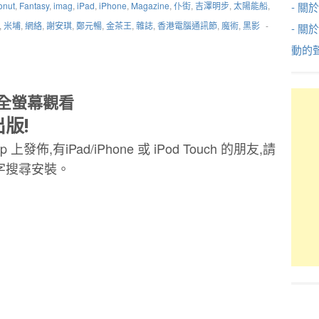
onut
,
Fantasy
,
imag
,
iPad
,
iPhone
,
Magazine
,
仆街
,
吉澤明步
,
太陽能船
,
- 關於
,
米埔
,
網絡
,
謝安琪
,
鄭元暢
,
金茶王
,
雜誌
,
香港電腦通訊節
,
魔術
,
黑影
-
- 關
動的
至全螢幕觀看
出版!
p 上發佈,有iPad/iPhone 或 iPod Touch 的朋友,請
為關鍵字搜尋安裝。