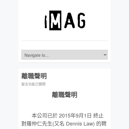
離職聲明
在
留言功能已關閉
〈離
離職聲明
職
聲
本公司已於 2015年9月1日 終止
明〉
對羅仲仁先生(又名 Dennis Law) 的聘
中