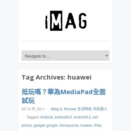
Tag Archives:
huawei
抵玩嗎？華為MediaPad全面
試玩
23 10 月, 2011
-
iMag G. Review
,
生活時尚
,
科玩達人
-
Tagged:
Android
,
android3.0
,
android3.2
,
cell
phone
,
gadget
,
google
,
Honeycomb
,
huawei
,
iPad
,