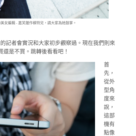
美女編輯 - 嘉芙蓮作模特兒，請大家為她鼓掌。
Pad的記者會實況和大家初步觀察過。現在我們則來
買還是不買。跳轉後看看吧！
首
先，
從外
型角
度來
說，
這部
機有
點像