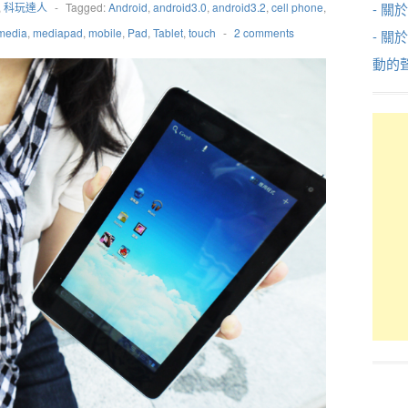
,
科玩達人
-
Tagged:
Android
,
android3.0
,
android3.2
,
cell phone
,
- 關於
media
,
mediapad
,
mobile
,
Pad
,
Tablet
,
touch
-
2 comments
- 關
動的