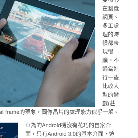
在瀏覽
網頁、
多工處
理的時
候都表
現暢
順。不
過當進
行一些
比較大
型的遊
戲(甚
現lost frame的現象，圖像晶片的處理能力似乎一般。
華為的Android機沒有花巧的自家介
面，只有Android 3.0的基本介面，這