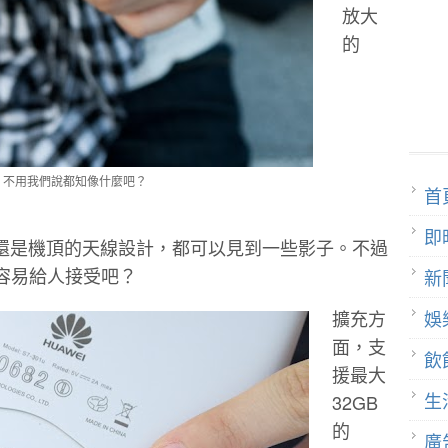
放大
的
，不用我們說都知像什麼吧？
首
即
觀看，還是機頂的天線設計，都可以見到一些影子。不過
容易給人接受吧？
新
擴充方
娛
面，支
飲
援最大
生
32GB
的
廣