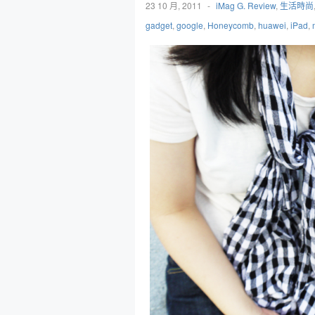
23 10 月, 2011
-
iMag G. Review
,
生活時尚
gadget
,
google
,
Honeycomb
,
huawei
,
iPad
,