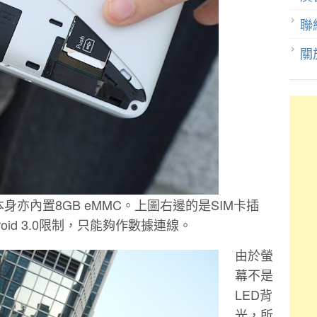
聯
關
Pad本身亦內置8GB eMMC。上圖右邊的是SIM卡插
oid 3.0限制，只能夠作數據連線。
由於螢
幕不是
LED背
光，所