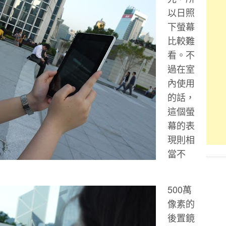
以日照
下螢幕
比較難
看。不
過在室
內使用
的話，
這個螢
幕的表
現則相
當不
500萬
像素的
後置鏡