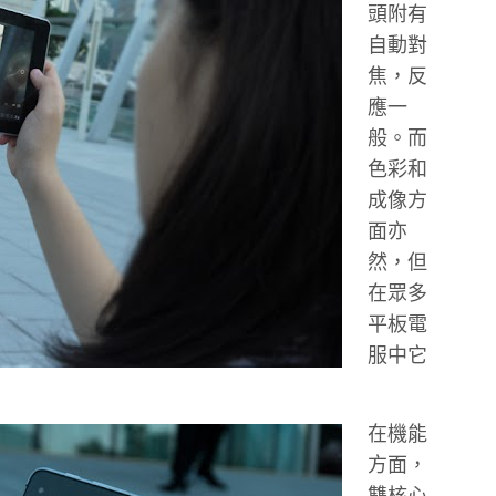
頭附有
自動對
焦，反
應一
般。而
色彩和
成像方
面亦
然，但
在眾多
平板電
服中它
在機能
方面，
雙核心