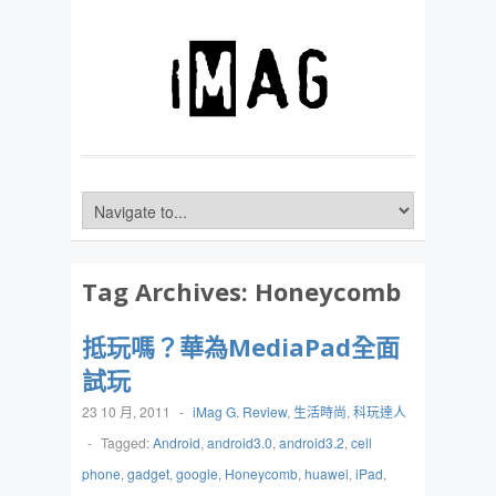
Tag Archives:
Honeycomb
抵玩嗎？華為MediaPad全面
試玩
23 10 月, 2011
-
iMag G. Review
,
生活時尚
,
科玩達人
-
Tagged:
Android
,
android3.0
,
android3.2
,
cell
phone
,
gadget
,
google
,
Honeycomb
,
huawei
,
iPad
,