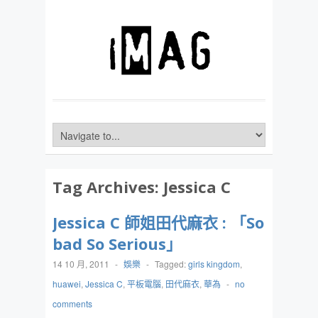
Tag Archives:
Jessica C
Jessica C 師姐田代麻衣 : 「So
bad So Serious」
14 10 月, 2011
-
娛樂
-
Tagged:
girls kingdom
,
huawei
,
Jessica C
,
平板電腦
,
田代麻衣
,
華為
-
no
comments