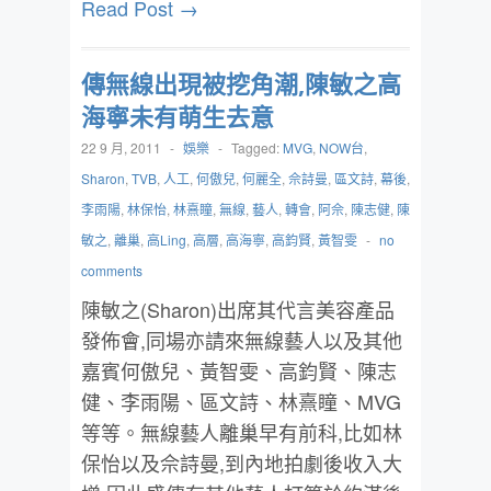
Read Post →
傳無線出現被挖角潮,陳敏之高
海寧未有萌生去意
22 9 月, 2011
-
娛樂
-
Tagged:
MVG
,
NOW台
,
Sharon
,
TVB
,
人工
,
何傲兒
,
何麗全
,
佘詩曼
,
區文詩
,
幕後
,
李雨陽
,
林保怡
,
林熹瞳
,
無線
,
藝人
,
轉會
,
阿佘
,
陳志健
,
陳
敏之
,
離巢
,
高Ling
,
高層
,
高海寧
,
高鈞賢
,
黃智雯
-
no
comments
陳敏之(Sharon)出席其代言美容產品
發佈會,同場亦請來無線藝人以及其他
嘉賓何傲兒、黃智雯、高鈞賢、陳志
健、李雨陽、區文詩、林熹瞳、MVG
等等。無線藝人離巢早有前科,比如林
保怡以及佘詩曼,到內地拍劇後收入大