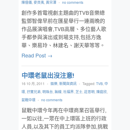
陳僖儀
,
麥貝夷
,
黃宗澤
-
no comments
創作多首電視劇主題曲的TVB音樂總
監鄧智偉早前在匯星舉行一連兩晚的
作品展演唱會,TVB高層、多位藝人歌
手都參與演出或到場支持,包括方逸
華、樂易玲、林建名、謝天華等等。
Read Post →
中環老鼠出沒注意!
16 10 月, 2011
-
娛樂
,
新聞與資訊
-
Tagged:
TVB
,
中
環
,
孖寶兄弟
,
明珠台
,
無線
,
社福界
,
芝士
,
莊思明
,
陳庭欣
,
鼠戰中環
-
no comments
鼠戰中環今年再在中環商業召區舉行,
一如以往,一眾在中上環區上班的行政
人員,以及其下的員工均派隊參加,挑戰