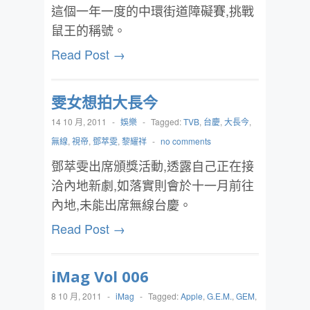
這個一年一度的中環街道障礙賽,挑戰
鼠王的稱號。
Read Post →
雯女想拍大長今
14 10 月, 2011
-
娛樂
-
Tagged:
TVB
,
台慶
,
大長今
,
無線
,
視帝
,
鄧萃雯
,
黎耀祥
-
no comments
鄧萃雯出席頒獎活動,透露自己正在接
洽內地新劇,如落實則會於十一月前往
內地,未能出席無線台慶。
Read Post →
iMag Vol 006
8 10 月, 2011
-
iMag
-
Tagged:
Apple
,
G.E.M.
,
GEM
,