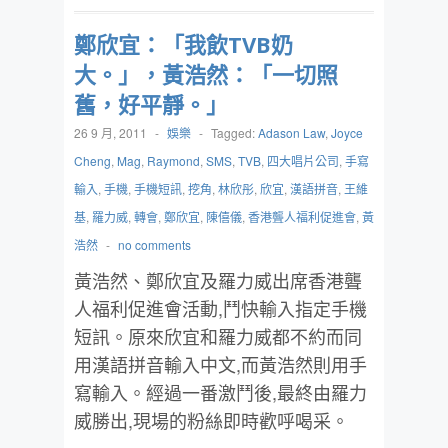
鄭欣宜：「我飲TVB奶
大。」，黃浩然：「一切照
舊，好平靜。」
26 9 月, 2011
-
娛樂
-
Tagged:
Adason Law
,
Joyce
Cheng
,
Mag
,
Raymond
,
SMS
,
TVB
,
四大唱片公司
,
手寫
輸入
,
手機
,
手機短訊
,
挖角
,
林欣彤
,
欣宜
,
漢語拼音
,
王維
基
,
羅力威
,
轉會
,
鄭欣宜
,
陳僖儀
,
香港聾人福利促進會
,
黃
浩然
-
no comments
黃浩然、鄭欣宜及羅力威出席香港聾
人福利促進會活動,鬥快輸入指定手機
短訊。原來欣宜和羅力威都不約而同
用漢語拼音輸入中文,而黃浩然則用手
寫輸入。經過一番激鬥後,最終由羅力
威勝出,現場的粉絲即時歡呼喝采。