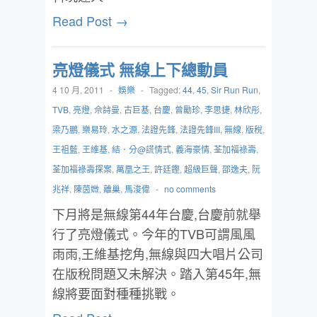
Read Post →
亮燈儀式 無線上下總動員
4 10 月, 2011
-
娛樂
-
Tagged:
44
,
45
,
Sir Run Run
,
TVB
,
亮燈
,
佘詩曼
,
古巨基
,
台慶
,
曾勵珍
,
李思捷
,
林欣彤
,
梁乃鵬
,
樂易玲
,
水之源
,
法證先鋒
,
法證先鋒III
,
無線
,
版稅
,
王祖藍
,
王維基
,
結．分@謊情式
,
義海豪情
,
荃加福祿壽
,
荃加福祿壽探案
,
萬凰之王
,
許廷鏗
,
超級巨聲
,
邵逸夫
,
阮
兆祥
,
陳茵媺
,
離巢
,
馬浚偉
-
no comments
下月將是無線第44年台慶,台慶前就舉
行了亮燈儀式。今年的TVB可謂風風
雨雨,王維基挖角,無線與四大唱片公司
在版稅問題又未解決。踏入第45年,無
線將要面對種種挑戰。