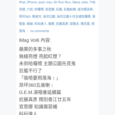
iPad
,
iPhone
,
ipod
,
mac
,
Sir Run Run
,
Steve Jobs
,
TVB
,
亮燈
,
六叔
,
哈囉喂
,
官恩娜
,
巨龍
,
巨龍船務
,
成功需苦幹
,
昂坪360
,
樂易玲
,
海洋公園
,
海洋公園十月全城哈囉喂
,
演
唱會
,
無線
,
科玩達人
,
蘋果
,
近藤真彥
,
邵逸夫
,
陳志雲
,
飛
落海
-
no comments
iMag Vol6 內容:
蘋果的多事之秋
無線亮燈 亮起紅燈？
未到哈囉喂 主題公園先見鬼
巨龍不行了
「我唔要飛落海﹗」
昂坪360五歲喇﹗
G.E.M.演唱會延續篇
近藤真彥 闊別香江廿五年
官恩娜 知識需惡補
科玩達人