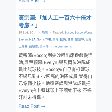
Read Post →
黃宗澤:「加人工一百六十倍才
考慮。」
28 9 月, 2011
-
娛樂
-
Tagged:
Bosco
,
Bosco Wong
,
Evelyn
,
NBA
,
Sony
,
TVB
,
削權
,
挖角
,
林峯
,
樂易玲
,
無線
,
王維基
,
蔡穎恩
,
黃宗澤
-
no comments
黃宗澤(Bosco)到尖沙咀出席遊戲機活
動,與蔡穎恩(Evelyn)與及兩位港隊成
員比試球技。Bosco指自己有打籃球,
不過見到6、7呎高的港隊成員,覺得自
己像個小孩。他還密謀與港隊成員把
Evelyn抬上籃球架上不讓她下來,不過
奸計未得逞。
Read Post →