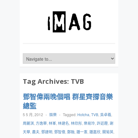
Tag Archives:
TVB
鄧智偉兩晚個唱 群星齊撐音樂
總監
5 5 月, 2012
-
娛樂
-
Tagged:
Hotcha
,
TVB
,
吳卓羲
,
周麗淇
,
方逸華
,
林峯
,
林建名
,
林欣彤
,
樂易玲
,
許廷鏗
,
謝
天華
,
農夫
,
鄧建明
,
鄧智偉
,
鄭融
,
鍾一憲
,
鍾嘉欣
,
關菊英
,