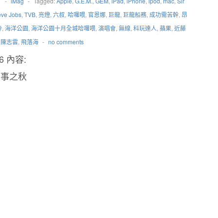
1
-
iMag
-
Tagged:
Apple
,
G.E.M.
,
GEM
,
iPad
,
iPhone
,
ipod
,
mac
,
Sir
eve Jobs
,
TVB
,
亮燈
,
六叔
,
哈囉喂
,
官恩娜
,
巨龍
,
巨龍船務
,
成功需苦幹
,
昂
玲
,
海洋公園
,
海洋公園十月全城哈囉喂
,
演唱會
,
無線
,
科玩達人
,
蘋果
,
近藤
,
陳志雲
,
飛落海
-
no comments
l6 內容:
多事之秋