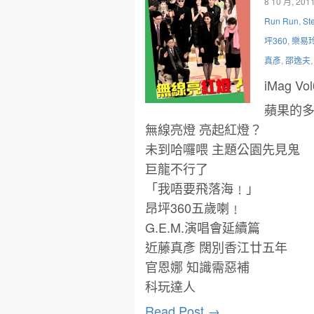
8 10 月, 201
Run Run
,
St
坪360
,
樂易
真彥
,
邵逸夫
iMag Vo
蘋果的
無線亮燈 亮起紅燈？
未到哈囉喂 主題公園先見鬼
巨龍不行了
「我唔要飛落海﹗」
昂坪360五歲喇﹗
G.E.M.演唱會延續篇
近藤真彥 闊別香江廿五年
官恩娜 知識需惡補
科玩達人
Read Post →