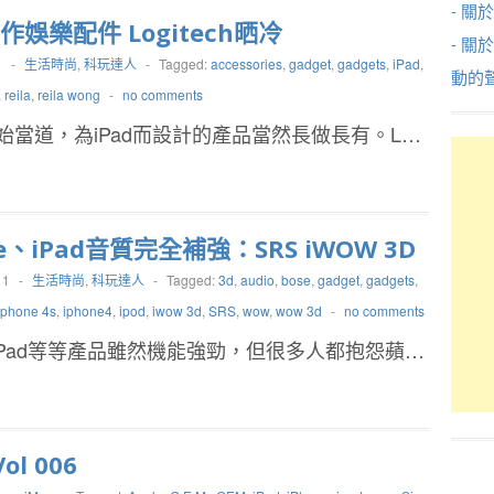
- 關於
工作娛樂配件 Logitech晒冷
- 關
1
-
生活時尚
,
科玩達人
-
Tagged:
accessories
,
gadget
,
gadgets
,
iPad
,
動的
,
reila
,
reila wong
-
no comments
et開始當道，為iPad而設計的產品當然長做長有。L…
ne、iPad音質完全補強：SRS iWOW 3D
11
-
生活時尚
,
科玩達人
-
Tagged:
3d
,
audio
,
bose
,
gadget
,
gadgets
,
iphone 4s
,
iphone4
,
ipod
,
iwow 3d
,
SRS
,
wow
,
wow 3d
-
no comments
ne,iPad等等產品雖然機能強勁，但很多人都抱怨蘋…
ol 006