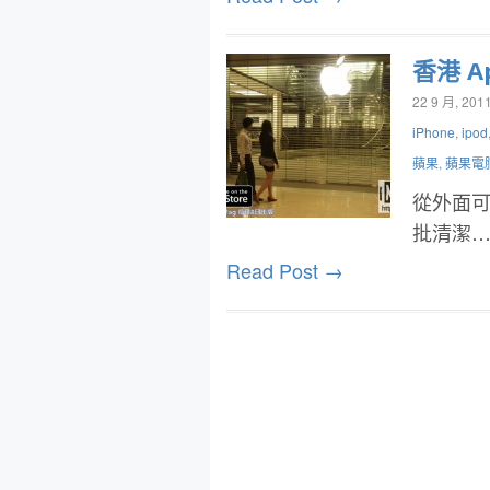
香港 A
22 9 月, 201
iPhone
,
ipod
蘋果
,
蘋果電
從外面可
批清潔
Read Post →