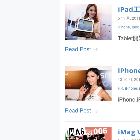
iPad
5 11 月, 201
iPhone
,
ipod
Tabl
Read Post →
iPho
13 10 月, 20
HK
,
iPhone
,
iPho
Read Post →
iMag V