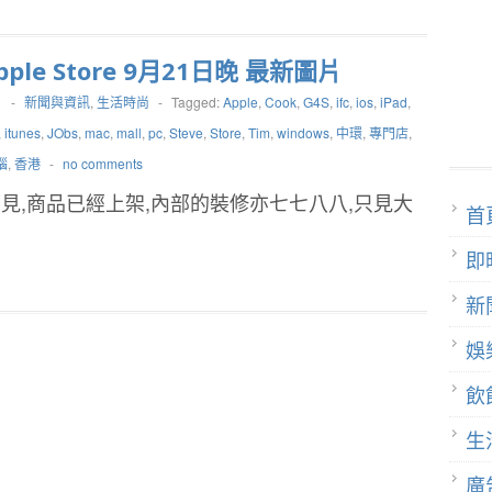
pple Store 9月21日晚 最新圖片
1
-
新聞與資訊
,
生活時尚
-
Tagged:
Apple
,
Cook
,
G4S
,
ifc
,
ios
,
iPad
,
,
itunes
,
JObs
,
mac
,
mall
,
pc
,
Steve
,
Store
,
Tim
,
windows
,
中環
,
專門店
,
腦
,
香港
-
no comments
見,商品已經上架,內部的裝修亦七七八八,只見大
首
…
即
新
娛
飲
生
廣