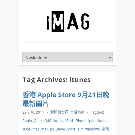
Tag Archives:
itunes
香港 Apple Store 9月21日晚
最新圖片
22 9 月, 2011
-
新聞與資訊
,
生活時尚
-
Tagged:
Apple
,
Cook
,
G4S
,
ifc
,
ios
,
iPad
,
iPhone
,
ipod
,
itunes
,
JObs
,
mac
,
mall
,
pc
,
Steve
,
Store
,
Tim
,
windows
,
中環
,