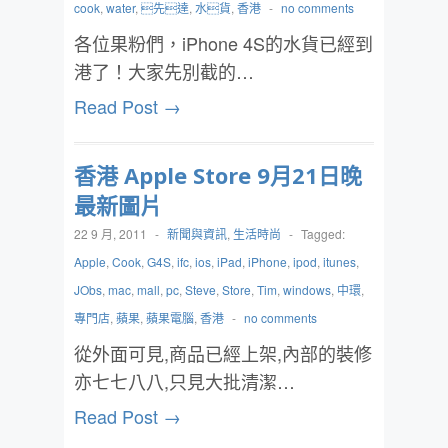
cook
,
water
,
先達
,
水貨
,
香港
-
no comments
各位果粉們，iPhone 4S的水貨已經到
港了！大家先別截的…
Read Post →
香港 Apple Store 9月21日晚
最新圖片
22 9 月, 2011
-
新聞與資訊
,
生活時尚
-
Tagged:
Apple
,
Cook
,
G4S
,
ifc
,
ios
,
iPad
,
iPhone
,
ipod
,
itunes
,
JObs
,
mac
,
mall
,
pc
,
Steve
,
Store
,
Tim
,
windows
,
中環
,
專門店
,
蘋果
,
蘋果電腦
,
香港
-
no comments
從外面可見,商品已經上架,內部的裝修
亦七七八八,只見大批清潔…
Read Post →