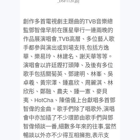
_DSF1120.jpg
創作多首電視劇主題曲的TVB音樂總
監鄧智偉早前在匯星舉行一連兩晚的
作品展演唱會,TVB高層、多位藝人歌
手都參與演出或到場支持,包括方逸
華、樂易玲、林建名、謝天華等等。
演唱會以許廷鏗打頭陣、及後有多位
歌手包括關菊英、鄧建明、林峯、吳
卓羲、黃宗澤、鍾嘉欣、周麗淇、林
欣彤、鄭融、農夫、鍾一憲、麥貝
夷、HotCha、陳僖儀上台獻唱多首鄧
智偉的金曲。歌手們除了唱歌外,演唱
會中亦加插了不少環節由歌手們與鄧
智偉傾談一番,細數多年來的往事,當然
暢談以外亦不少得互相擁抱,表示支