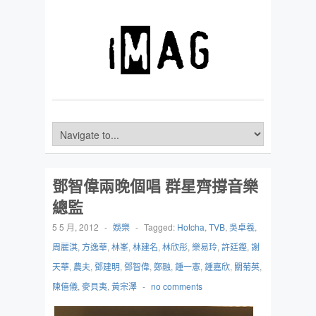
鄧智偉兩晚個唱 群星齊撐音樂
總監
5 5 月, 2012
-
娛樂
-
Tagged:
Hotcha
,
TVB
,
吳卓羲
,
周麗淇
,
方逸華
,
林峯
,
林建名
,
林欣彤
,
樂易玲
,
許廷鏗
,
謝
天華
,
農夫
,
鄧建明
,
鄧智偉
,
鄭融
,
鍾一憲
,
鍾嘉欣
,
關菊英
,
陳僖儀
,
麥貝夷
,
黃宗澤
-
no comments