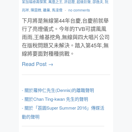
荃加福祿壽探案
,
萬凰之王
,
許廷鏗
,
超級巨聲
,
邵逸夫
,
阮
兆祥
,
陳茵媺
,
離巢
,
馬浚偉
-
no comments
下月將是無線第44年台慶,台慶前就舉
行了亮燈儀式。今年的TVB可謂風風
雨雨,王維基挖角,無線與四大唱片公司
在版稅問題又未解決。踏入第45年,無
線將要面對種種挑戰。
Read Post →
- 關於羅仲仁先生(Dennis)的離職聲明
- 關於Chan Ting-kwan 先生的聲明
- 關於「荔園Super Summer 2016」傳媒活
動的聲明