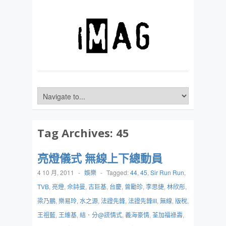
Tag Archives:
45
亮燈儀式 無線上下總動員
4 10 月, 2011
-
娛樂
-
Tagged:
44
,
45
,
Sir Run Run
,
TVB
,
亮燈
,
佘詩曼
,
古巨基
,
台慶
,
曾勵珍
,
李思捷
,
林欣彤
,
梁乃鵬
,
樂易玲
,
水之源
,
法證先鋒
,
法證先鋒III
,
無線
,
版稅
,
王祖藍
,
王維基
,
結．分@謊情式
,
義海豪情
,
荃加福祿壽
,