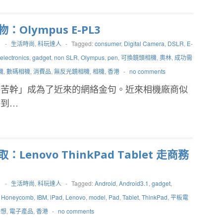
：Olympus E-PL3
1
-
生活時尚
,
科玩達人
-
Tagged:
consumer
,
Digital Camera
,
DSLR
,
E-
electronics
,
gadget
,
non SLR
,
Olympus
,
pen
,
可換鏡頭相機
,
奧林
,
成功需
機
,
數碼相機
,
消費品
,
無反光鏡相機
,
相機
,
香港
-
no comments
需苦幹」成為了近來的網絡金句。近來相機廠商似
略到…
：Lenovo ThinkPad Tablet 走商務
1
-
生活時尚
,
科玩達人
-
Tagged:
Android
,
Android3.1
,
gadget
,
,
Honeycomb
,
IBM
,
iPad
,
Lenovo
,
model
,
Pad
,
Tablet
,
ThinkPad
,
平板電
聯想
,
電子產品
,
香港
-
no comments