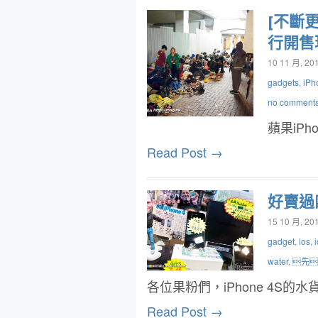
[不斷更
行開售
10 11 月, 20
gadgets
,
iPh
no comment
蘋果iPh
Read Post →
好賣過
15 10 月, 20
gadget
,
ios
,
water
,
先
各位果粉們，iPhone 4S
Read Post →