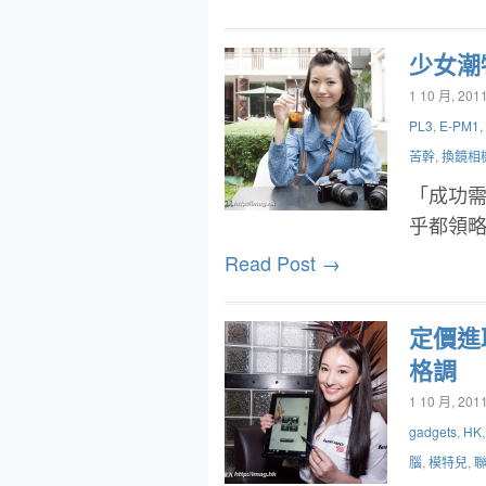
少女潮物
1 10 月, 201
PL3
,
E-PM1
,
苦幹
,
換鏡相
「成功
乎都領
Read Post →
定價進取
格調
1 10 月, 201
gadgets
,
HK
腦
,
模特兒
,