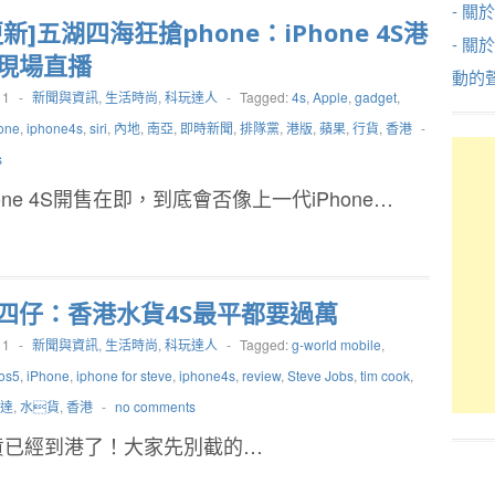
- 關於
新]五湖四海狂搶phone：iPhone 4S港
- 關
現場直播
動的
11
-
新聞與資訊
,
生活時尚
,
科玩達人
-
Tagged:
4s
,
Apple
,
gadget
,
one
,
iphone4s
,
siri
,
內地
,
南亞
,
即時新聞
,
排隊黨
,
港版
,
蘋果
,
行貨
,
香港
-
s
one 4S開售在即，到底會否像上一代iPhone…
四仔：香港水貨4S最平都要過萬
11
-
新聞與資訊
,
生活時尚
,
科玩達人
-
Tagged:
g-world mobile
,
ios5
,
iPhone
,
iphone for steve
,
iphone4s
,
review
,
Steve Jobs
,
tim cook
,
達
,
水貨
,
香港
-
no comments
的水貨已經到港了！大家先別截的…