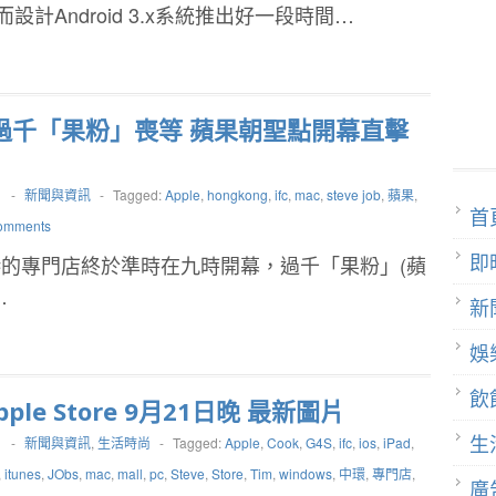
et而設計Android 3.x系統推出好一段時間…
)過千「果粉」喪等 蘋果朝聖點開幕直擊
1
-
新聞與資訊
-
Tagged:
Apple
,
hongkong
,
ifc
,
mac
,
steve job
,
蘋果
,
首
omments
即
的專門店終於準時在九時開幕，過千「果粉」(蘋
…
新
娛
飲
pple Store 9月21日晚 最新圖片
生
1
-
新聞與資訊
,
生活時尚
-
Tagged:
Apple
,
Cook
,
G4S
,
ifc
,
ios
,
iPad
,
,
itunes
,
JObs
,
mac
,
mall
,
pc
,
Steve
,
Store
,
Tim
,
windows
,
中環
,
專門店
,
廣