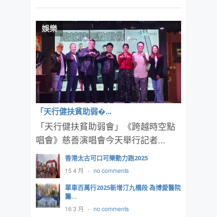
娛樂
「天行健扶貧助弱�...
「天行健扶貧助弱會」《跨越時空點
唱會》慈善演唱會今天舉行記者...
香港太古可口可樂動力跑2025
15 4 月
-
no comments
單車百萬行2025新增汀九橋段 為博愛醫院
籌...
16 3 月
-
no comments