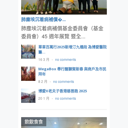
肺塵埃沉着病補償�...
肺塵埃沉着病補償基金委員會（基金
委員會）45 週年展覽 暨全...
單車百萬行2025新增汀九橋段 為博愛醫院
籌...
16 3 月
-
no comments
MegaBox 舉行醒獅賀新春 與商戶及市民
拜年
8 2 月
-
no comments
博愛X老夫子香港慈善跑 2025
20 1 月
-
no comments
飲飲食食