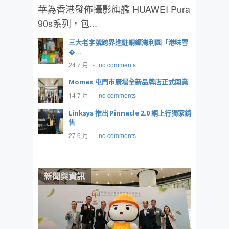
華為香港發佈攝影旗艦 HUAWEI Pura
90s系列，包...
三大老字號跨界進駐銅鑼灣利園「港味雪
�...
24 7 月
-
no comments
Momax 屯門市廣場全新品牌店正式開業
14 7 月
-
no comments
Linksys 推出 Pinnacle 2.0 網上行獨家銷
售
27 6 月
-
no comments
新聞與資訊