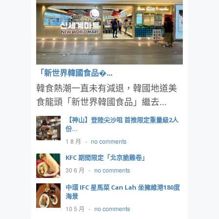
「新世界韓國食品�...
韓食熱潮一直未有減退，韓國地道美
食龍頭「新世界韓國食品」繼去...
【神山】登陸尖沙咀 首推限定重量級2人
份...
1 8 月
-
no comments
KFC 期間限定「北京脆雞卷」
30 6 月
-
no comments
中環 IFC 星馬菜 Can Lah 坐擁維港180度
海景
10 5 月
-
no comments