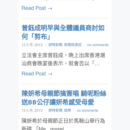
Read Post →
曾鈺成明早與全體議員商討如
何「剪布」
12 5 月, 2013
-
即時新聞
,
新聞與資訊
-
no comments
立法會主席曾鈺成，晩上出席香港潮
汕商會晚宴後表示，就會否以「…
Read Post →
陳妍希母親節搞簽唱 騎呢粉絲
送BB公仔讓妍希感受母愛
12 5 月, 2013
-
即時新聞
,
娛樂
-
no comments
陳妍希於母親節正日於馬鞍山舉行為
新碟 「Me , mysel…