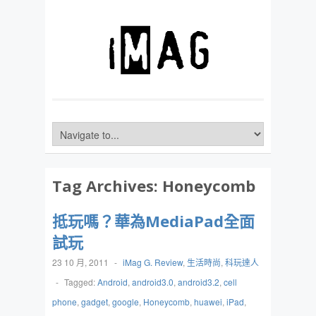
Tag Archives:
Honeycomb
抵玩嗎？華為MediaPad全面
試玩
23 10 月, 2011
-
iMag G. Review
,
生活時尚
,
科玩達人
-
Tagged:
Android
,
android3.0
,
android3.2
,
cell
phone
,
gadget
,
google
,
Honeycomb
,
huawei
,
iPad
,