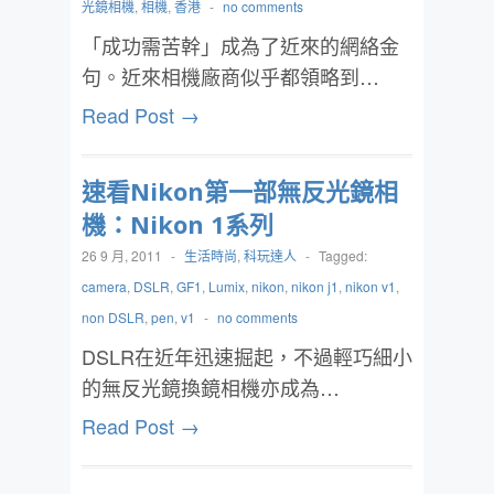
光鏡相機
,
相機
,
香港
-
no comments
「成功需苦幹」成為了近來的網絡金
句。近來相機廠商似乎都領略到…
Read Post →
速看Nikon第一部無反光鏡相
機：Nikon 1系列
26 9 月, 2011
-
生活時尚
,
科玩達人
-
Tagged:
camera
,
DSLR
,
GF1
,
Lumix
,
nikon
,
nikon j1
,
nikon v1
,
non DSLR
,
pen
,
v1
-
no comments
DSLR在近年迅速掘起，不過輕巧細小
的無反光鏡換鏡相機亦成為…
Read Post →