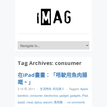
Tag Archives:
consumer
在iPad畫畫：「唔駛用魚肉腸
嘅。」
3 10 月, 2011
-
生活時尚
,
科玩達人
-
Tagged:
Apple
,
bamboo
,
consumer
,
electronics
,
gadget
,
gadgets
,
iPad
,
ipad2
,
meat
,
stylus
,
wacom
,
魚肉腸
-
no comments