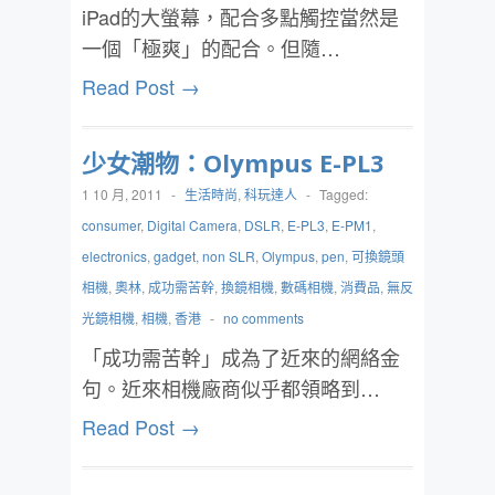
iPad的大螢幕，配合多點觸控當然是
一個「極爽」的配合。但隨…
Read Post →
少女潮物：Olympus E-PL3
1 10 月, 2011
-
生活時尚
,
科玩達人
-
Tagged:
consumer
,
Digital Camera
,
DSLR
,
E-PL3
,
E-PM1
,
electronics
,
gadget
,
non SLR
,
Olympus
,
pen
,
可換鏡頭
相機
,
奧林
,
成功需苦幹
,
換鏡相機
,
數碼相機
,
消費品
,
無反
光鏡相機
,
相機
,
香港
-
no comments
「成功需苦幹」成為了近來的網絡金
句。近來相機廠商似乎都領略到…
Read Post →