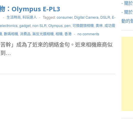
- 關於
：Olympus E-PL3
- 關
1
-
生活時尚
,
科玩達人
-
Tagged:
consumer
,
Digital Camera
,
DSLR
,
E-
動的
electronics
,
gadget
,
non SLR
,
Olympus
,
pen
,
可換鏡頭相機
,
奧林
,
成功需
機
,
數碼相機
,
消費品
,
無反光鏡相機
,
相機
,
香港
-
no comments
需苦幹」成為了近來的網絡金句。近來相機廠商似
略到…