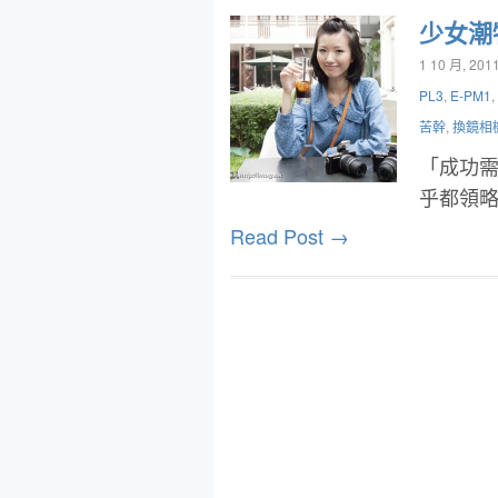
少女潮物
1 10 月, 201
PL3
,
E-PM1
,
苦幹
,
換鏡相
「成功
乎都領
Read Post →