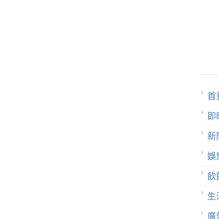
首
即
新
娛
飲
生
廣