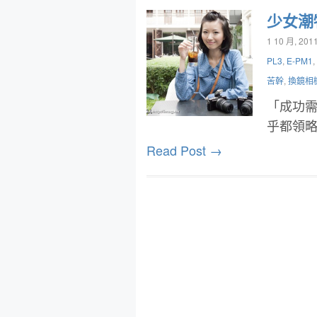
少女潮物
1 10 月, 201
PL3
,
E-PM1
,
苦幹
,
換鏡相
「成功
乎都領
Read Post →