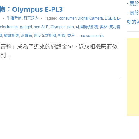
- 關於
：Olympus E-PL3
- 關
1
-
生活時尚
,
科玩達人
-
Tagged:
consumer
,
Digital Camera
,
DSLR
,
E-
動的
electronics
,
gadget
,
non SLR
,
Olympus
,
pen
,
可換鏡頭相機
,
奧林
,
成功需
機
,
數碼相機
,
消費品
,
無反光鏡相機
,
相機
,
香港
-
no comments
需苦幹」成為了近來的網絡金句。近來相機廠商似
略到…