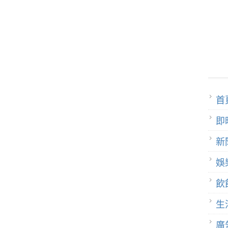
首
即
新
娛
飲
生
廣