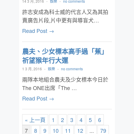
14 3 月, 2016
-
娛樂
-
no comments
許志安成為科士威的代言人又為其拍
賣廣告片段,片中更有與導盲犬…
Read Post →
農夫、少女標本高手過「蕉」
祈望猴年行大運
1 3 月, 2016
-
娛樂
-
no comments
兩隊本地組合農夫及少女標本今日於
The ONE出席「The …
Read Post →
« 上一頁
1
2
3
4
5
6
7
8
9
10
11
12
...
79