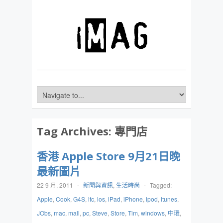
Tag Archives:
專門店
香港 Apple Store 9月21日晚
最新圖片
22 9 月, 2011
-
新聞與資訊
,
生活時尚
-
Tagged:
Apple
,
Cook
,
G4S
,
ifc
,
ios
,
iPad
,
iPhone
,
ipod
,
itunes
,
JObs
,
mac
,
mall
,
pc
,
Steve
,
Store
,
Tim
,
windows
,
中環
,