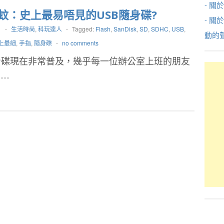
- 關於
蚊：史上最易唔見的USB隨身碟?
- 關
1
-
生活時尚
,
科玩達人
-
Tagged:
Flash
,
SanDisk
,
SD
,
SDHC
,
USB
,
動的
上最細
,
手指
,
隨身碟
-
no comments
身碟現在非常普及，幾乎每一位辦公室上班的朋友
隻…