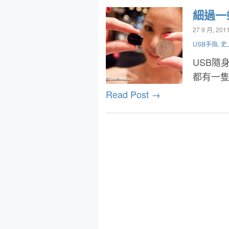
細過一
27 9 月, 201
USB手指
,
史
USB隨
都有一
Read Post →