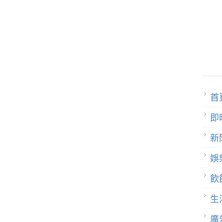
首
即
新
娛
飲
生
廣