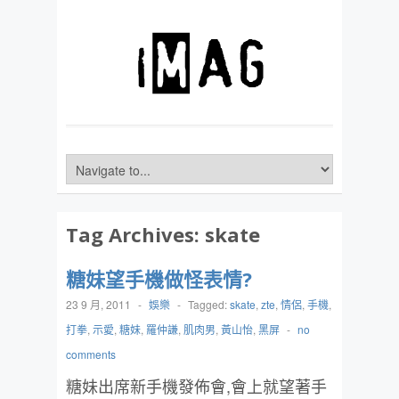
Tag Archives:
skate
糖妹望手機做怪表情?
23 9 月, 2011
-
娛樂
-
Tagged:
skate
,
zte
,
情侶
,
手機
,
打拳
,
示愛
,
糖妹
,
羅仲謙
,
肌肉男
,
黃山怡
,
黑屏
-
no
comments
糖妹出席新手機發佈會,會上就望著手