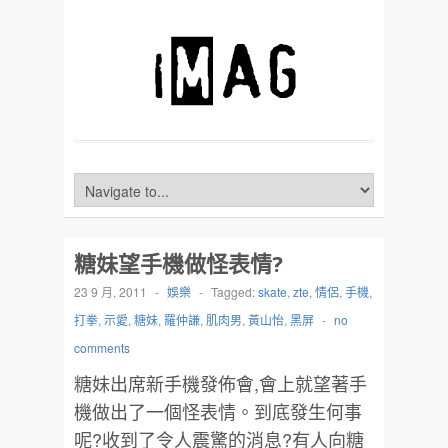
糖妹望手機做怪表情?
23 9 月, 2011
-
娛樂
-
Tagged:
skate
,
zte
,
情侶
,
手機
,
打拳
,
示愛
,
糖妹
,
羅仲謙
,
肌肉男
,
黃山怡
,
黑屏
-
no
comments
糖妹出席新手機發佈會,會上就望著手
機做出了一個怪表情。到底發生何事
呢?收到了令人震驚的消息?有人向糖