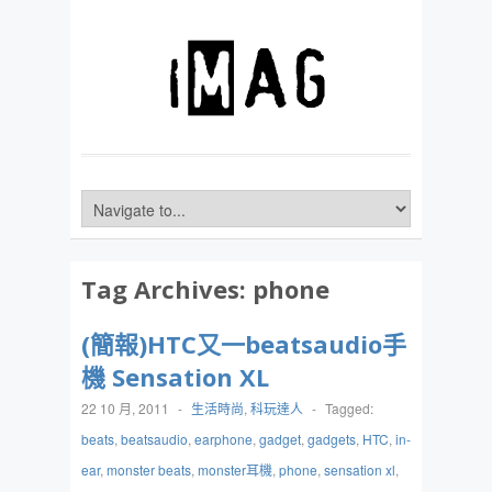
Tag Archives:
phone
(簡報)HTC又一beatsaudio手
機 Sensation XL
22 10 月, 2011
-
生活時尚
,
科玩達人
-
Tagged:
beats
,
beatsaudio
,
earphone
,
gadget
,
gadgets
,
HTC
,
in-
ear
,
monster beats
,
monster耳機
,
phone
,
sensation xl
,