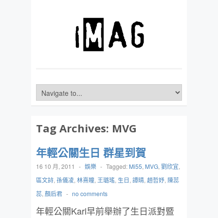
Tag Archives:
MVG
年輕公關生日 群星到賀
16 10 月, 2011
-
娛樂
-
Tagged:
Mi55
,
MVG
,
劉欣宜
,
區文詩
,
孫儀凌
,
林熹瞳
,
王璐瑤
,
生日
,
譚晴
,
趙哲妤
,
陳蕊
蕊
,
顏后君
-
no comments
年輕公關Karl早前舉辦了生日派對暨