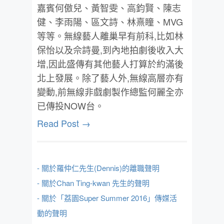
嘉賓何傲兒、黃智雯、高鈞賢、陳志
健、李雨陽、區文詩、林熹瞳、MVG
等等。無線藝人離巢早有前科,比如林
保怡以及佘詩曼,到內地拍劇後收入大
增,因此盛傳有其他藝人打算於約滿後
北上發展。除了藝人外,無線高層亦有
變動,前無線非戲劇製作總監何麗全亦
已傳投NOW台。
Read Post →
- 關於羅仲仁先生(Dennis)的離職聲明
- 關於Chan Ting-kwan 先生的聲明
- 關於「荔園Super Summer 2016」傳媒活
動的聲明