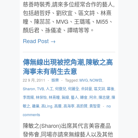
慈善時裝秀,請來多位經常合作的藝人,
包括趙哲妤、劉欣宜、區文詩、林熹
瞳、陳蕊蕊、MVG、王璐瑤、Mi55、
顏后君、孫儀凌、譚晴等等。
Read Post →
傳無線出現被挖角潮,陳敏之高
海寧未有萌生去意
22 9 月, 2011
-
娛樂
-
Tagged:
MVG
,
NOW台
,
Sharon
,
TVB
,
人工
,
何傲兒
,
何麗全
,
佘詩曼
,
區文詩
,
幕後
,
李雨陽
,
林保怡
,
林熹瞳
,
無線
,
藝人
,
轉會
,
阿佘
,
陳志健
,
陳
敏之
,
離巢
,
高Ling
,
高層
,
高海寧
,
高鈞賢
,
黃智雯
-
no
comments
陳敏之(Sharon)出席其代言美容產品
發佈會,同場亦請來無線藝人以及其他