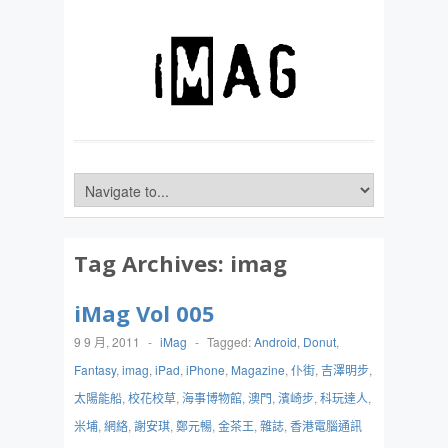
Tag Archives:
imag
iMag Vol 005
9 9 月, 2011
-
iMag
-
Tagged:
Android
,
Donut
,
Fantasy
,
imag
,
iPad
,
iPhone
,
Magazine
,
仆街
,
吉澤明步
,
太陽能船
,
校花校草
,
海事博物館
,
澳門
,
濱崎步
,
科玩達人
,
米埔
,
網絡
,
謝安琪
,
鄭元暢
,
金茶王
,
雜誌
,
香港電腦通訊