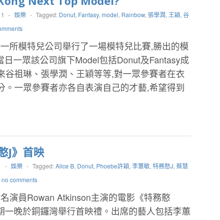
Kong Next Top Model?
11
-
娛樂
-
Tagged:
Donut
,
Fantasy
,
model
,
Rainbow
,
張學潤
,
王穎
,
谷
omments
一所模特兒公司舉行了一場模特兒比賽,勝出的模
日一眾該公司旗下Model包括Donut及Fantasy成
來谷祖琳、張學潤、王穎等等,對一眾參賽者在衣
分。一眾參賽者亦各自表演自己的才藝,希望得到
憨J》首映
1
-
娛樂
-
Tagged:
Alice B
,
Donut
,
Phoebe許穎
,
李蕙敏
,
特務憨J
,
蔡慧
no comments
演員Rowan Atkinson主演的電影《特務憨
期一晚於銅鑼灣舉行首映禮。出席的藝人包括李蕙