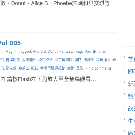
、Donut、Alice B、Phoebe許穎和貝安琪等
ol 005
-
iMag
-
Tagged:
Android
,
Donut
,
Fantasy
,
imag
,
iPad
,
iPhone
,
首
仆街
,
吉澤明步
,
太陽能船
,
校花校草
,
海事博物館
,
澳門
,
濱崎步
,
科玩達人
,
米
安琪
,
鄭元暢
,
金茶王
,
雜誌
,
香港電腦通訊節
,
魔術
,
黑影
-
no comments
即
 id=7] 請按Flash左下角放大至全螢幕觀看…
新
娛
飲
生
廣