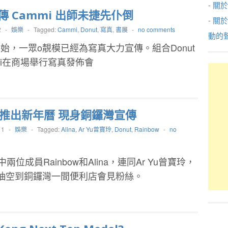
- 關於
傳 Cammi 出師未捷先仆倒
- 關
2
-
娛樂
-
Tagged:
Cammi
,
Donut
,
寫真
,
書展
-
no comments
動的
始，一眾o靚模已經為寫真大力宣傳。組合Donut
mi在商場舉行寫真發佈會
ut推出新年曆 現身銅鑼灣宣傳
11
-
娛樂
-
Tagged:
Alina
,
Ar Yu曾寶玲
,
Donut
,
Rainbow
-
no
其中兩位成員Rainbow和Alina，連同Ar Yu曾寶玲，
抽空到銅鑼灣一間便利店會見粉絲。