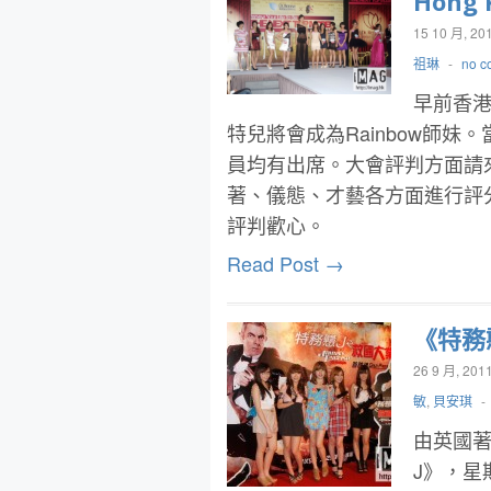
Hong 
15 10 月, 20
祖琳
-
no c
早前香港
特兒將會成為Rainbow師妹。當
員均有出席。大會評判方面請
著、儀態、才藝各方面進行評
評判歡心。
Read Post →
《特務
26 9 月, 201
敏
,
貝安琪
-
由英國著名
J》，星