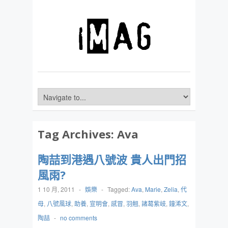
Tag Archives:
Ava
陶喆到港遇八號波 貴人出門招
風雨?
1 10 月, 2011
-
娛樂
-
Tagged:
Ava
,
Marie
,
Zelia
,
代
母
,
八號風球
,
助養
,
宣明會
,
感冒
,
羽翹
,
諸葛紫岐
,
鐘浠文
,
陶喆
-
no comments