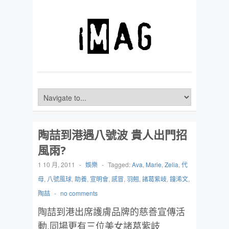
陶喆到港遇八號波 貴人出門招
風雨?
1 10 月, 2011
-
娛樂
-
Tagged:
Ava
,
Marie
,
Zelia
,
代
母
,
八號風球
,
助養
,
宣明會
,
感冒
,
羽翹
,
諸葛紫岐
,
鐘浠文
,
陶喆
-
no comments
陶喆到港出席護膚品牌的慈善宣傳活
動,同場更有三位美女諸葛紫岐