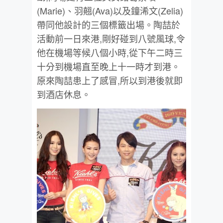
(Marie)、羽翹(Ava)以及鐘浠文(Zelia)
帶同他設計的三個標籤出場。陶喆於
活動前一日來港,剛好碰到八號風球,令
他在機場等候八個小時,從下午二時三
十分到機場直至晚上十一時才到港。
原來陶喆患上了感冒,所以到港後就即
到酒店休息。