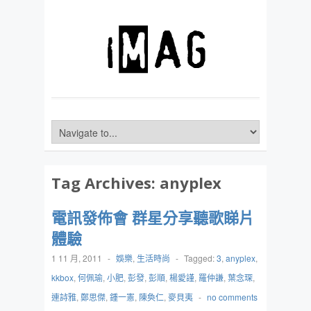
Tag Archives:
anyplex
電訊發佈會 群星分享聽歌睇片
體驗
1 11 月, 2011
-
娛樂
,
生活時尚
-
Tagged:
3
,
anyplex
,
kkbox
,
何佩瑜
,
小肥
,
彭發
,
彭順
,
楊愛謹
,
羅仲謙
,
葉念琛
,
連詩雅
,
鄭思傑
,
鍾一憲
,
陳奐仁
,
麥貝夷
-
no comments