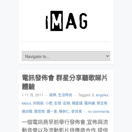
電訊發佈會 群星分享聽歌睇片
體驗
1 11 月, 2011
-
娛樂
,
生活時尚
-
Tagged:
3
,
anyplex
,
kkbox
,
何佩瑜
,
小肥
,
彭發
,
彭順
,
楊愛謹
,
羅仲謙
,
葉念琛
,
連詩雅
,
鄭思傑
,
鍾一憲
,
陳奐仁
,
麥貝夷
-
no comments
一個電訊商早前舉行發佈會,宣佈與流
動音樂以及流動影片供應商合作,提供