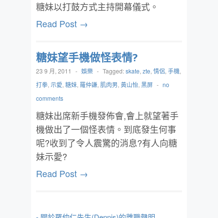
糖妹以打鼓方式主持開幕儀式。
Read Post →
糖妹望手機做怪表情?
23 9 月, 2011
-
娛樂
-
Tagged:
skate
,
zte
,
情侶
,
手機
,
打拳
,
示愛
,
糖妹
,
羅仲謙
,
肌肉男
,
黃山怡
,
黑屏
-
no
comments
糖妹出席新手機發佈會,會上就望著手
機做出了一個怪表情。到底發生何事
呢?收到了令人震驚的消息?有人向糖
妹示愛?
Read Post →
- 關於羅仲仁先生(Dennis)的離職聲明