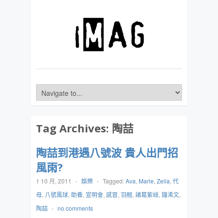
Tag Archives:
陶喆
陶喆到港遇八號波 貴人出門招
風雨?
1 10 月, 2011
-
娛樂
-
Tagged:
Ava
,
Marie
,
Zelia
,
代
母
,
八號風球
,
助養
,
宣明會
,
感冒
,
羽翹
,
諸葛紫岐
,
鐘浠文
,
陶喆
-
no comments