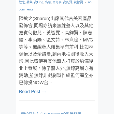
敏之
,
離巢
,
高Ling
,
高層
,
高海寧
,
高鈞賢
,
黃智雯
-
no
comments
陳敏之(Sharon)出席其代言美容產品
發佈會,同場亦請來無線藝人以及其他
嘉賓何傲兒、黃智雯、高鈞賢、陳志
健、李雨陽、區文詩、林熹瞳、MVG
等等。無線藝人離巢早有前科,比如林
保怡以及佘詩曼,到內地拍劇後收入大
增,因此盛傳有其他藝人打算於約滿後
北上發展。除了藝人外,無線高層亦有
變動,前無線非戲劇製作總監何麗全亦
已傳投NOW台。
Read Post →
- 關於羅仲仁先生(Dennis)的離職聲明