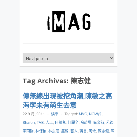
Tag Archives:
陳志健
傳無線出現被挖角潮,陳敏之高
海寧未有萌生去意
22 9 月, 2011
-
娛樂
-
Tagged:
MVG
,
NOW台
,
Sharon
,
TVB
,
人工
,
何傲兒
,
何麗全
,
佘詩曼
,
區文詩
,
幕後
,
李雨陽
,
林保怡
,
林熹瞳
,
無線
,
藝人
,
轉會
,
阿佘
,
陳志健
,
陳