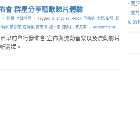
- 關於
佈會 群星分享聽歌睇片體驗
- 關
1
-
娛樂
,
生活時尚
-
Tagged:
3
,
anyplex
,
kkbox
,
何佩瑜
,
小肥
,
彭發
,
彭
動的
羅仲謙
,
葉念琛
,
連詩雅
,
鄭思傑
,
鍾一憲
,
陳奐仁
,
麥貝夷
-
no comments
商早前舉行發佈會,宣佈與流動音樂以及流動影片
片新選擇。