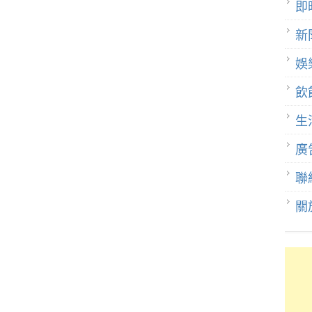
即
新
娛
飲
生
廣
聯
關