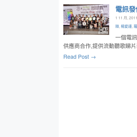
電訊發
1 11 月, 201
順
,
楊愛謹
,
一個電訊
供應商合作,提供流動聽歌睇
Read Post →