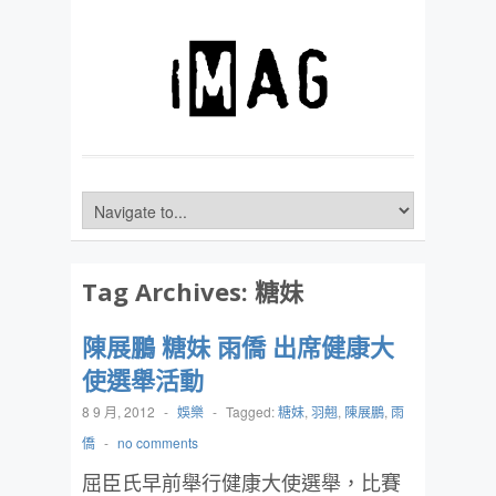
Tag Archives:
糖妹
陳展鵬 糖妹 雨僑 出席健康大
使選舉活動
8 9 月, 2012
-
娛樂
-
Tagged:
糖妹
,
羽翹
,
陳展鵬
,
雨
僑
-
no comments
屈臣氏早前舉行健康大使選舉，比賽