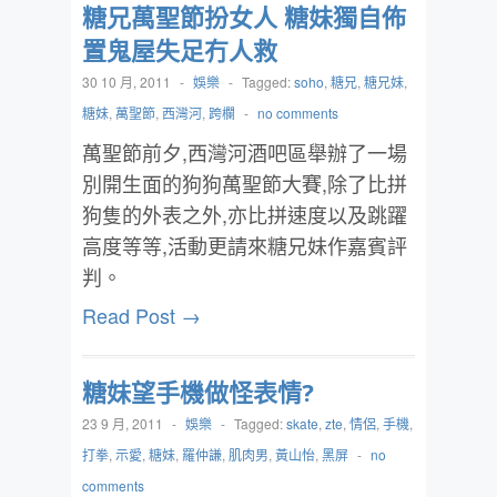
糖兄萬聖節扮女人 糖妹獨自佈
置鬼屋失足冇人救
30 10 月, 2011
-
娛樂
-
Tagged:
soho
,
糖兄
,
糖兄妹
,
糖妹
,
萬聖節
,
西灣河
,
跨欄
-
no comments
萬聖節前夕,西灣河酒吧區舉辦了一場
別開生面的狗狗萬聖節大賽,除了比拼
狗隻的外表之外,亦比拼速度以及跳躍
高度等等,活動更請來糖兄妹作嘉賓評
判。
Read Post →
糖妹望手機做怪表情?
23 9 月, 2011
-
娛樂
-
Tagged:
skate
,
zte
,
情侶
,
手機
,
打拳
,
示愛
,
糖妹
,
羅仲謙
,
肌肉男
,
黃山怡
,
黑屏
-
no
comments