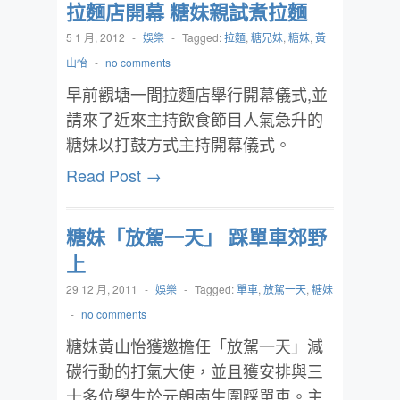
拉麵店開幕 糖妹親試煮拉麵
5 1 月, 2012
-
娛樂
-
Tagged:
拉麵
,
糖兄妹
,
糖妹
,
黃
山怡
-
no comments
早前觀塘一間拉麵店舉行開幕儀式,並
請來了近來主持飲食節目人氣急升的
糖妹以打鼓方式主持開幕儀式。
Read Post →
糖妹「放駕一天」 踩單車郊野
上
29 12 月, 2011
-
娛樂
-
Tagged:
單車
,
放駕一天
,
糖妹
-
no comments
糖妹黃山怡獲邀擔任「放駕一天」減
碳行動的打氣大使，並且獲安排與三
十多位學生於元朗南生圍踩單車。主