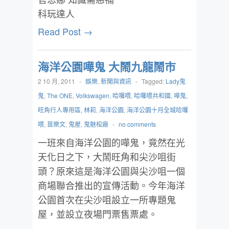
科玩達人
Read Post →
海洋公園嘩鬼 大鬧九龍鬧市
2 10 月, 2011
-
娛樂
,
新聞與資訊
-
Tagged:
Lady鬼
鬼
,
The ONE
,
Volkswagen
,
哈囉喂
,
哈囉喂共和國
,
嘩鬼
,
旺角行人專用區
,
林莉
,
海洋公園
,
海洋公園十月全城哈囉
喂
,
苗樂文
,
鬼屋
,
鬼魅棺廠
-
no comments
一班來自海洋公園的嘩鬼，竟然在光
天化日之下，大鬧旺角和尖沙咀街
頭？原來這是海洋公園與尖沙咀一個
商場聯合推出的宣傳活動。今年海洋
公園首次在尖沙咀設立一所專題鬼
屋，並設立夜場門票售票處。