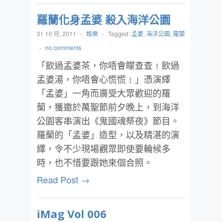
羅蘭化身孟婆 殺入海洋公園
31 10 月, 2011
-
娛樂
-
Tagged:
孟婆
,
海洋公園
,
羅蘭
-
no comments
「飲過孟婆茶，你唔會矇查查﹗飲過
孟婆湯，你唔會心慌慌﹗」憑演繹
「孟婆」一角而廣受大眾歡迎的羅
蘭，獲邀於萬聖節前夕晚上，到海洋
公園客串演出《鬼國魂祭夜》節目。
羅蘭的「孟婆」造型，以及精湛的演
繹，令不少現場觀眾即使要輪候多
時，也不惜要跟她來個合照。
Read Post →
iMag Vol 006