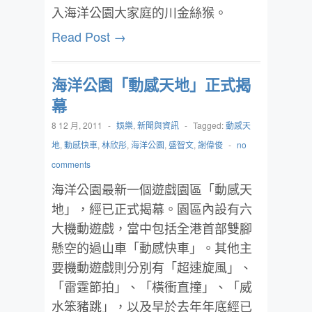
入海洋公園大家庭的川金絲猴。
Read Post →
海洋公園「動感天地」正式揭
幕
8 12 月, 2011
-
娛樂
,
新聞與資訊
-
Tagged:
動感天
地
,
動感快車
,
林欣彤
,
海洋公園
,
盛智文
,
謝偉俊
-
no
comments
海洋公園最新一個遊戲園區「動感天
地」，經已正式揭幕。園區內設有六
大機動遊戲，當中包括全港首部雙腳
懸空的過山車「動感快車」。其他主
要機動遊戲則分別有「超速旋風」、
「雷霆節拍」、「橫衝直撞」、「威
水笨豬跳」，以及早於去年年底經已