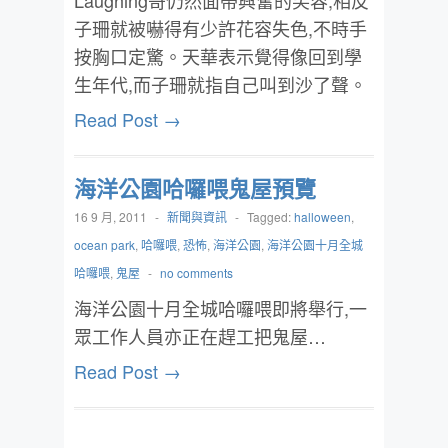
Laughing哥仍然面帶興奮的笑容,相反
子珊就被嚇得有少許花容失色,不時手
按胸口定驚。天華表示覺得像回到學
生年代,而子珊就指自己叫到沙了聲。
Read Post →
海洋公園哈囉喂鬼屋預覽
16 9 月, 2011
-
新聞與資訊
-
Tagged:
halloween
,
ocean park
,
哈囉喂
,
恐怖
,
海洋公園
,
海洋公園十月全城
哈囉喂
,
鬼屋
-
no comments
海洋公園十月全城哈囉喂即將舉行,一
眾工作人員亦正在趕工把鬼屋…
Read Post →