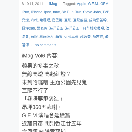
8 10 月, 2011
-
iMag
-
Tagged:
Apple
,
G.E.M.
,
GEM
,
iPad
,
iPhone
,
ipod
,
mac
,
Sir Run Run
,
Steve Jobs
,
TVB
,
亮燈
,
六叔
,
哈囉喂
,
官恩娜
,
巨龍
,
巨龍船務
,
成功需苦幹
,
昂坪360
,
樂易玲
,
海洋公園
,
海洋公園十月全城哈囉喂
,
演
唱會
,
無線
,
科玩達人
,
蘋果
,
近藤真彥
,
邵逸夫
,
陳志雲
,
飛
落海
-
no comments
iMag Vol6 內容:
蘋果的多事之秋
無線亮燈 亮起紅燈？
未到哈囉喂 主題公園先見鬼
巨龍不行了
「我唔要飛落海﹗」
昂坪360五歲喇﹗
G.E.M.演唱會延續篇
近藤真彥 闊別香江廿五年
官恩娜 知識需惡補