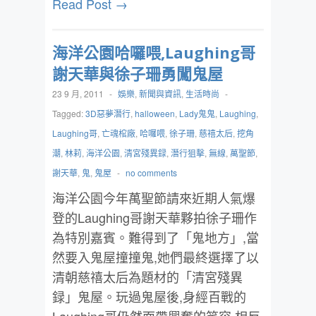
Read Post →
海洋公園哈囉喂,Laughing哥
謝天華與徐子珊勇闖鬼屋
23 9 月, 2011
-
娛樂
,
新聞與資訊
,
生活時尚
-
Tagged:
3D惡夢潛行
,
halloween
,
Lady鬼鬼
,
Laughing
,
Laughing哥
,
亡魂棺廠
,
哈囉喂
,
徐子珊
,
慈禧太后
,
挖角
潮
,
林莉
,
海洋公園
,
清宮殘異録
,
潛行狙擊
,
無線
,
萬聖節
,
謝天華
,
鬼
,
鬼屋
-
no comments
海洋公園今年萬聖節請來近期人氣爆
登的Laughing哥謝天華夥拍徐子珊作
為特別嘉賓。難得到了「鬼地方」,當
然要入鬼屋撞撞鬼,她們最終選擇了以
清朝慈禧太后為題材的「清宮殘異
録」鬼屋。玩過鬼屋後,身經百戰的