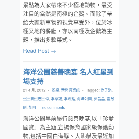
景點為大家帶來不少極地動物，最受
注目的當然是南極的企鵝。而除了帶
給大家新事物的視覺享受外，位於冰
極又地的餐廳，亦以南極及企鵝為主
題，推出多款菜式。
Read Post →
海洋公園慈善晚宴 名人紅星到
場支持
21 4 月, 2012
-
娛樂
,
新聞與資訊
-
Tagged:
徐子淇
,
曾志偉
,
李家誠
,
李治廷
,
海洋公園
,
郭晶晶
,
霍啟
剛
,
黎明
-
no comments
海洋公園早前舉行慈善晚宴,以「珍愛
國寶」為主題,宣揚保育國家級保護動
物,包括中國白海豚、大熊貓及最近加