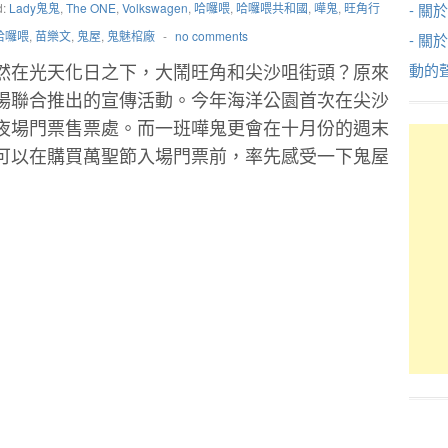
d:
Lady鬼鬼
,
The ONE
,
Volkswagen
,
哈囉喂
,
哈囉喂共和國
,
嘩鬼
,
旺角行
- 關於
哈囉喂
,
苗樂文
,
鬼屋
,
鬼魅棺廠
-
no comments
- 關
然在光天化日之下，大鬧旺角和尖沙咀街頭？原來
動的
場聯合推出的宣傳活動。今年海洋公園首次在尖沙
夜場門票售票處。而一班嘩鬼更會在十月份的週末
可以在購買萬聖節入場門票前，率先感受一下鬼屋