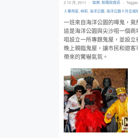
2 10 月, 2011
-
娛樂
,
新聞與資訊
-
Tagge
人專用區
,
林莉
,
海洋公園
,
海洋公園十月全城
一班來自海洋公園的嘩鬼，竟
這是海洋公園與尖沙咀一個商
咀設立一所專題鬼屋，並設立
晚上親臨鬼屋，讓市民和遊客
帶來的驚嚇氣氛。