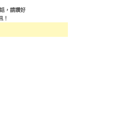
的話，請讚好
訊！