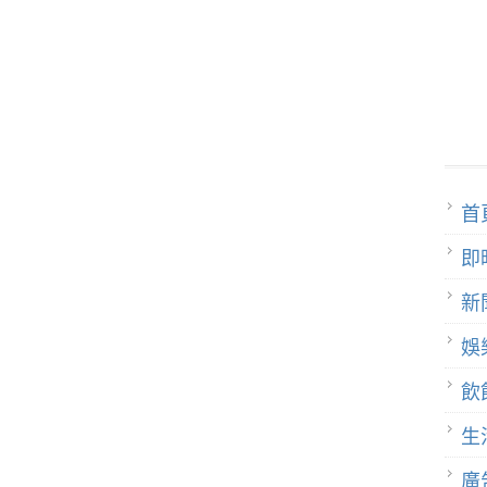
首
即
新
娛
飲
生
廣