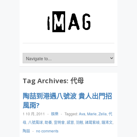
Tag Archives:
代母
陶喆到港遇八號波 貴人出門招
風雨?
1 10 月, 2011
-
娛樂
-
Tagged:
Ava
,
Marie
,
Zelia
,
代
母
,
八號風球
,
助養
,
宣明會
,
感冒
,
羽翹
,
諸葛紫岐
,
鐘浠文
,
陶喆
-
no comments