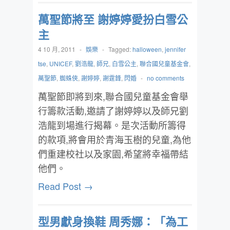
萬聖節將至 謝婷婷愛扮白雪公
主
4 10 月, 2011
-
娛樂
-
Tagged:
halloween
,
jennifer
tse
,
UNICEF
,
劉浩龍
,
師兄
,
白雪公主
,
聯合國兒童基金會
,
萬聖節
,
蜘蛛俠
,
謝婷婷
,
謝霆鋒
,
閃婚
-
no comments
萬聖節即將到來,聯合國兒童基金會舉
行籌款活動,邀請了謝婷婷以及師兄劉
浩龍到場進行揭幕。是次活動所籌得
的款項,將會用於青海玉樹的兒童,為他
們重建校社以及家園,希望將幸福帶結
他們。
Read Post →
型男獻身換鞋 周秀娜：「為工