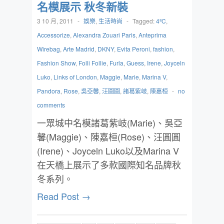
名模展示 秋冬新裝
3 10 月, 2011
-
娛樂
,
生活時尚
-
Tagged:
4ºC
,
Accessorize
,
Alexandra Zouari Paris
,
Anteprima
Wirebag
,
Arte Madrid
,
DKNY
,
Evita Peroni
,
fashion
,
Fashion Show
,
Folli Follie
,
Furla
,
Guess
,
Irene
,
Joyceln
Luko
,
Links of London
,
Maggie
,
Marie
,
Marina V
,
Pandora
,
Rose
,
吳亞馨
,
汪圓圓
,
諸葛紫岐
,
陳嘉桓
-
no
comments
一眾城中名模諸葛紫岐(Marie)、吳亞
馨(Maggie)、陳嘉桓(Rose)、汪圓圓
(Irene)、Joyceln Luko以及Marina V
在天橋上展示了多款國際知名品牌秋
冬系列。
Read Post →