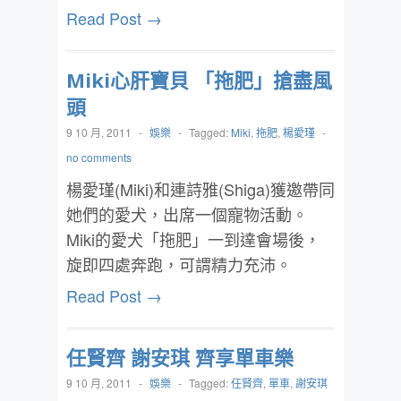
Read Post →
Miki心肝寶貝 「拖肥」搶盡風
頭
9 10 月, 2011
-
娛樂
-
Tagged:
Miki
,
拖肥
,
楊愛瑾
-
no comments
楊愛瑾(Miki)和連詩雅(Shiga)獲邀帶同
她們的愛犬，出席一個寵物活動。
Miki的愛犬「拖肥」一到達會場後，
旋即四處奔跑，可謂精力充沛。
Read Post →
任賢齊 謝安琪 齊享單車樂
9 10 月, 2011
-
娛樂
-
Tagged:
任賢齊
,
單車
,
謝安琪