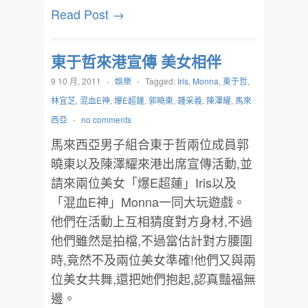
Read Post →
東于哲來港宣傳 美女相伴
9 10 月, 2011
-
娛樂
-
Tagged:
Iris
,
Monna
,
東于哲
,
林宜芝
,
混血E神
,
爆E超蓮
,
郭曉東
,
鍾采羲
,
陳澤耀
,
馬來
西亞
-
no comments
馬來西亞男子組合東于哲兩位成員郭
曉東以及陳澤耀來港出席宣傳活動,並
請來兩位美女「爆E超蓮」Iris以及
「混血E神」Monna一同大玩遊戲。
他們在活動上互相猜度對方身材,不過
他們雖然是拍檔,不過當估計對方腰圍
時,竟然不及兩位美女準確!他們又與兩
位美女共舞,還把她們抱起,認真豔福無
邊。