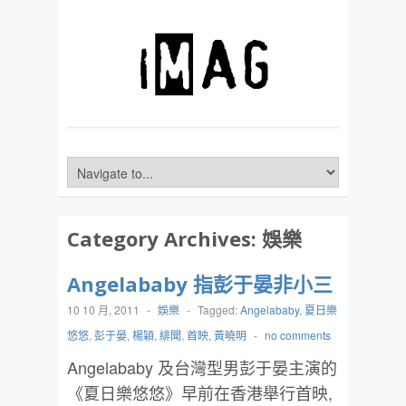
Category Archives:
娛樂
Angelababy 指彭于晏非小三
10 10 月, 2011
-
娛樂
-
Tagged:
Angelababy
,
夏日樂
悠悠
,
彭于晏
,
楊穎
,
緋聞
,
首映
,
黃曉明
-
no comments
Angelababy 及台灣型男彭于晏主演的
《夏日樂悠悠》早前在香港舉行首映,