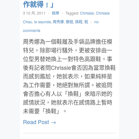
作就得﹗」
3 10 月, 2011
-
娛樂
-
Tagged:
Chrissie
,
Chrissie
Chau
,
le saunda
,
周秀娜
,
娜姐
,
換鞋
,
鞋
-
no
comments
周秀娜為一個鞋履及手袋品牌擔任模
特兒。除即場行騷外，更被安排由一
位型男替她換上一對特色高跟鞋。事
後有記者問Chrissie會否因為當眾換鞋
而感到尷尬，她就表示，如果純粹是
為工作需要，她絕對無所謂。被追問
會否擔心有人以「換鞋」來暗示她的
感情狀況，她就表示在感情路上暫時
未需要「換鞋」。
Read Post →