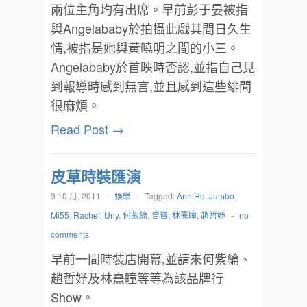
兩位主角均有出席。早前彭于晏被指
與Angelababy於拍攝此戲其間日久生
情,被指是她與黃曉明之間的小三。
Angelababy於首映時否認,並指自己見
到報導時感到無言,並且感到這些緋聞
很麻煩。
Read Post →
皮草時裝匯演
9 10 月, 2011
-
娛樂
-
Tagged:
Ann Ho
,
Jumbo
,
Mi55
,
Rachel
,
Uny
,
何紫綸
,
曾寶
,
林熹瞳
,
趙哲妤
-
no
comments
早前一間時裝店開幕,並請來何紫綸、
趙哲妤及林熹瞳等等為該品牌行
Show。