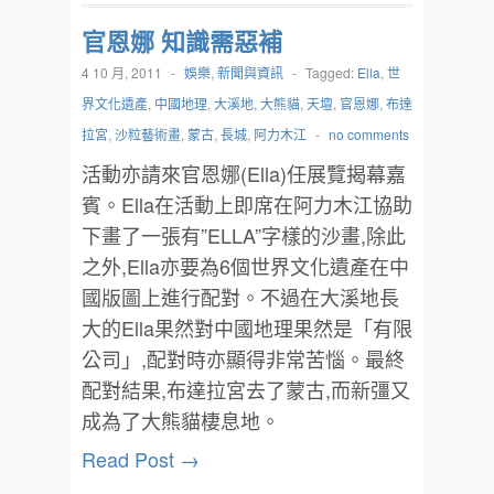
官恩娜 知識需惡補
4 10 月, 2011
-
娛樂
,
新聞與資訊
-
Tagged:
Ella
,
世
界文化遺產
,
中國地理
,
大溪地
,
大熊貓
,
天壇
,
官恩娜
,
布達
拉宮
,
沙粒藝術畫
,
蒙古
,
長城
,
阿力木江
-
no comments
活動亦請來官恩娜(Ella)任展覽揭幕嘉
賓。Ella在活動上即席在阿力木江協助
下畫了一張有”ELLA”字樣的沙畫,除此
之外,Ella亦要為6個世界文化遺產在中
國版圖上進行配對。不過在大溪地長
大的Ella果然對中國地理果然是「有限
公司」,配對時亦顯得非常苦惱。最終
配對結果,布達拉宮去了蒙古,而新彊又
成為了大熊貓棲息地。
Read Post →