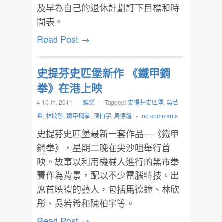
及早為自己的退休計劃訂下目標和時
間表。
Read Post →
史提芬史匹堡新作 《鐵甲鋼
拳》在港上映
4 10 月, 2011
-
娛樂
-
Tagged:
史提芬史匹堡
,
吳若
希
,
林欣彤
,
鐵甲鋼拳
,
陳柏宇
,
馬德鍾
-
no comments
史提芬史匹堡最新一套作品—《鐵甲
鋼拳》，星期二晚在尖沙咀舉行首
映。故事以利用機械人進行的黑市拳
賽作為背景，配以不少電腦特技。出
席首映禮的藝人，包括馬德鐘、林欣
彤、吳若希和陳柏宇等。
Read Post →