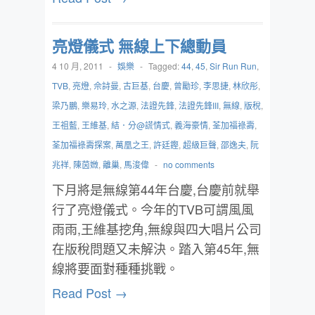
亮燈儀式 無線上下總動員
4 10 月, 2011
-
娛樂
-
Tagged:
44
,
45
,
Sir Run Run
,
TVB
,
亮燈
,
佘詩曼
,
古巨基
,
台慶
,
曾勵珍
,
李思捷
,
林欣彤
,
梁乃鵬
,
樂易玲
,
水之源
,
法證先鋒
,
法證先鋒III
,
無線
,
版稅
,
王祖藍
,
王維基
,
結．分@謊情式
,
義海豪情
,
荃加福祿壽
,
荃加福祿壽探案
,
萬凰之王
,
許廷鏗
,
超級巨聲
,
邵逸夫
,
阮
兆祥
,
陳茵媺
,
離巢
,
馬浚偉
-
no comments
下月將是無線第44年台慶,台慶前就舉
行了亮燈儀式。今年的TVB可謂風風
雨雨,王維基挖角,無線與四大唱片公司
在版稅問題又未解決。踏入第45年,無
線將要面對種種挑戰。
Read Post →