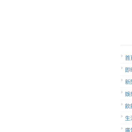
首
即
新
娛
飲
生
廣