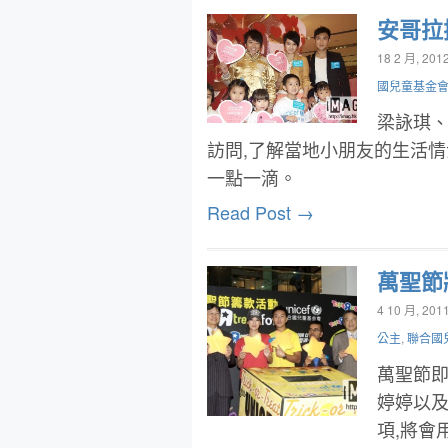
安哥拉
18 2 月, 201
國兒童基金
梁詠琪
訪問,了解當地小朋友的生活情
一點一滴。
Read Post →
萬聖節
4 10 月, 201
公主
,
聯合國
萬聖節即
婷婷以
項,將會