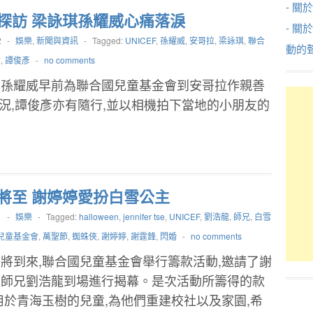
- 關於
探訪 梁詠琪孫耀威心痛落淚
- 關
2
-
娛樂
,
新聞與資訊
-
Tagged:
UNICEF
,
孫耀威
,
安哥拉
,
梁詠琪
,
聯合
動的
會
,
譚俊彥
-
no comments
、孫耀威早前為聯合國兒童基金會到安哥拉作親善
況,譚俊彥亦有隨行,並以相機拍下當地的小朋友的
將至 謝婷婷愛扮白雪公主
1
-
娛樂
-
Tagged:
halloween
,
jennifer tse
,
UNICEF
,
劉浩龍
,
師兄
,
白雪
兒童基金會
,
萬聖節
,
蜘蛛俠
,
謝婷婷
,
謝霆鋒
,
閃婚
-
no comments
將到來,聯合國兒童基金會舉行籌款活動,邀請了謝
及師兄劉浩龍到場進行揭幕。是次活動所籌得的款
用於青海玉樹的兒童,為他們重建校社以及家園,希