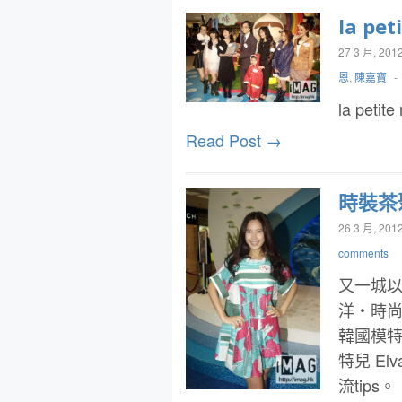
la p
27 3 月, 201
恩
,
陳嘉寶
-
la pe
Read Post →
時裝茶
26 3 月, 201
comments
又一城以
洋‧時尚
韓國模特兒
特兒 El
流tips。