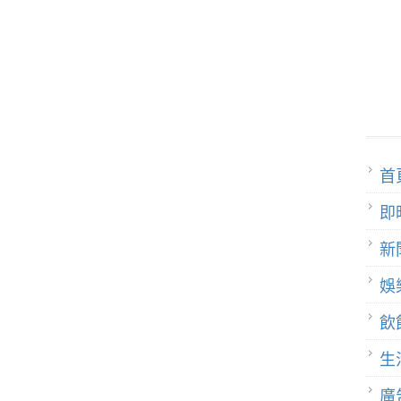
首
即
新
娛
飲
生
廣