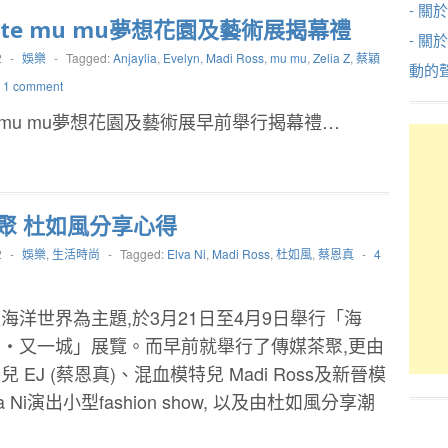
- 關於
etite mu mu夢想花園及藝術展揭幕禮
- 關
2
-
娛樂
-
Tagged:
Anjaylia
,
Evelyn
,
Madi Ross
,
mu mu
,
Zelia Z
,
蔡穎
動的
1 comment
tite mu mu夢想花園及藝術展早前舉行揭幕禮…
聚 杜如風分享心得
2
-
娛樂
,
生活時尚
-
Tagged:
Elva Ni
,
Madi Ross
,
杜如風
,
蔡恩真
-
4
海洋世界為主題,於3月21日至4月9日舉行「海
‧又一城」展覽。而早前就舉行了傳媒茶聚,更由
 EJ (蔡恩真)、混血模特兒 Madi Ross及新晉模
va Ni演出小型fashion show, 以及由杜如風分享潮