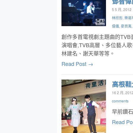
鄧智偉
5 5 月, 2012
林欣彤
,
樂易
僖儀
,
麥貝夷
創作多首電視劇主題曲的TV
演唱會,TVB高層、多位藝人
林建名、謝天華等等。
Read Post →
高根鞋
16 2 月, 201
comments
早前鑽
Read Po