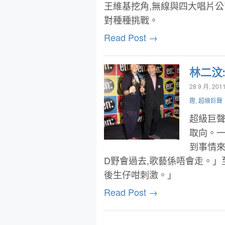
王維基挖角,無線與四大唱片公
對種種挑戰。
Read Post →
林二汶
28 9 月, 201
鏗
,
超級巨聲
超級巨聲
取向。一
到事情來
D野會過去,歌藝係唔會走。」
後生仔咁刺激。」
Read Post →