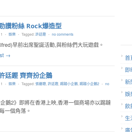
勁讚粉絲 Rock爆造型
11
-
娛樂
-
Tagged:
許廷鏗
-
no comments
Alfred)早前出席聖誕活動,與粉絲們大玩遊戲。
st →
首
即
許廷鏗 齊齊扮企鵝
新
11
-
娛樂
-
Tagged:
張繼聰
,
許廷鏗
,
踢躂小企鵝
,
踢躂小企鵝2
-
no
娛
企鵝2》即將在香港上映,香港一個商場亦以踢躂
飲
的每一個角落。
生
廣