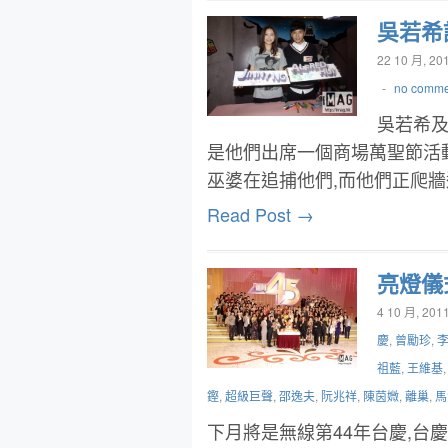
吳若希
22 10 月, 20
-
no comme
吳若希及
是他們出席一個商場萬聖節活
巫婆在追捕他們,而他們正爬
Read Post →
亮燈儀
4 10 月, 201
慶
,
曾勵珍
,
祖藍
,
王維基
鏗
,
超級巨聲
,
邵逸夫
,
阮兆祥
,
陳茵媺
,
離巢
,
馬
下月將是無線第44年台慶,台