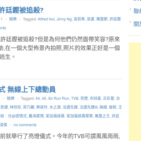
許廷鏗被追殺?
聯
11
-
娛樂
-
Tagged:
Alfred Hui
,
Jinny Ng
,
吳若希
,
巫婆
,
萬聖節
,
許廷鏗
關
nts
許廷鏗被追殺?但是為何他們仍然面帶笑容?原來
動,在一個大型佈景內拍照,照片的效果正好是一個
牆逃生。
式 無線上下總動員
1
-
娛樂
-
Tagged:
44
,
45
,
Sir Run Run
,
TVB
,
亮燈
,
佘詩曼
,
古巨基
,
台
李思捷
,
林欣彤
,
梁乃鵬
,
樂易玲
,
水之源
,
法證先鋒
,
法證先鋒III
,
無線
,
版稅
,
王
,
結．分@謊情式
,
義海豪情
,
荃加福祿壽
,
荃加福祿壽探案
,
萬凰之王
,
許廷
浚偉
-
no comments
慶前就舉行了亮燈儀式。今年的TVB可謂風風雨雨,