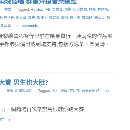
兩晚個唱 群星齊撐音樂總監
-
娛樂
-
Tagged:
Hotcha
,
TVB
,
吳卓羲
,
周麗淇
,
方逸華
,
林峯
,
林建名
,
玲
,
許廷鏗
,
謝天華
,
農夫
,
鄧建明
,
鄧智偉
,
鄭融
,
鍾一憲
,
鍾嘉欣
,
關菊英
,
陳
,
黃宗澤
-
no comments
B音樂總監鄧智偉早前在匯星舉行一連兩晚的作品展
歌手都參與演出或到場支持,包括方逸華、樂易玲、
大賽 男生也大肚?
2
-
娛樂
,
新聞與資訊
-
Tagged:
大肚
,
樂瞳
,
許廷鏗
,
高根鞋競跑
-
no
石山一個商場再次舉辦高根鞋競跑大賽
st →