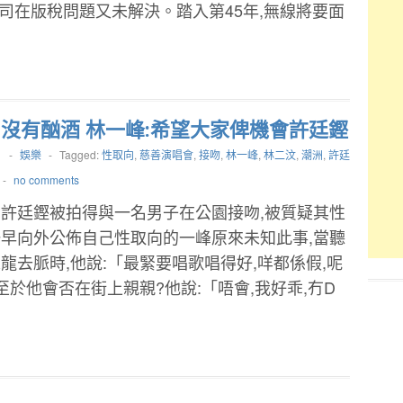
司在版稅問題又未解決。踏入第45年,無線將要面
:沒有酗酒 林一峰:希望大家俾機會許廷鏗
1
-
娛樂
-
Tagged:
性取向
,
慈善演唱會
,
接吻
,
林一峰
,
林二汶
,
潮洲
,
許廷
-
no comments
許廷鏗被拍得與一名男子在公園接吻,被質疑其性
早向外公佈自己性取向的一峰原來未知此事,當聽
龍去脈時,他說:「最緊要唱歌唱得好,咩都係假,呢
至於他會否在街上親親?他說:「唔會,我好乖,冇D