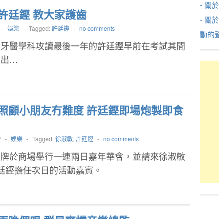
- 關於
許廷鏗 教大家護齒
- 關
-
娛樂
-
Tagged:
許廷鏗
-
no comments
動的
學牙醫學科攻讀最後一年的許廷鏗早前在考試其間
中出…
照顧小朋友冇難度 許廷鏗即場炮製即食
2
-
娛樂
-
Tagged:
徐淑敏
,
許廷鏗
-
no comments
品牌於商場舉行一連兩日嘉年華會，並請來徐淑敏
廷鏗擔任次日的活動嘉賓。