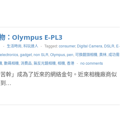
：Olympus E-PL3
1
-
生活時尚
,
科玩達人
-
Tagged:
consumer
,
Digital Camera
,
DSLR
,
E-
electronics
,
gadget
,
non SLR
,
Olympus
,
pen
,
可換鏡頭相機
,
奧林
,
成功需
機
,
數碼相機
,
消費品
,
無反光鏡相機
,
相機
,
香港
-
no comments
需苦幹」成為了近來的網絡金句。近來相機廠商似
略到…