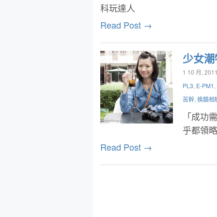
科玩達人
Read Post →
少女潮物
1 10 月, 201
PL3
,
E-PM1
,
苦幹
,
換鏡相
「成功
乎都領
Read Post →