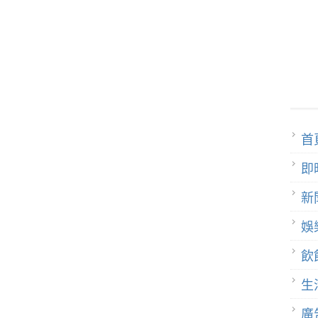
首
即
新
娛
飲
生
廣