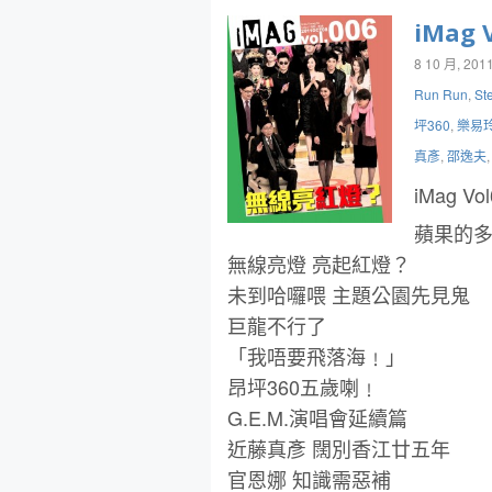
iMag V
8 10 月, 201
Run Run
,
St
坪360
,
樂易
真彥
,
邵逸夫
iMag Vo
蘋果的
無線亮燈 亮起紅燈？
未到哈囉喂 主題公園先見鬼
巨龍不行了
「我唔要飛落海﹗」
昂坪360五歲喇﹗
G.E.M.演唱會延續篇
近藤真彥 闊別香江廿五年
官恩娜 知識需惡補