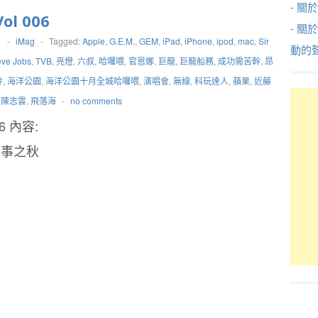
- 關於
ol 006
- 關
1
-
iMag
-
Tagged:
Apple
,
G.E.M.
,
GEM
,
iPad
,
iPhone
,
ipod
,
mac
,
Sir
動的
eve Jobs
,
TVB
,
亮燈
,
六叔
,
哈囉喂
,
官恩娜
,
巨龍
,
巨龍船務
,
成功需苦幹
,
昂
玲
,
海洋公園
,
海洋公園十月全城哈囉喂
,
演唱會
,
無線
,
科玩達人
,
蘋果
,
近藤
,
陳志雲
,
飛落海
-
no comments
l6 內容:
多事之秋