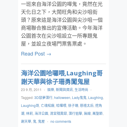
一班來自海洋公園的嘩鬼，竟然在光
天化日之下，大鬧旺角和尖沙咀街
頭？原來這是海洋公園與尖沙咀一個
商場聯合推出的宣傳活動。今年海洋
公園首次在尖沙咀設立一所專題鬼
屋，並設立夜場門票售票處。
Read Post →
海洋公園哈囉喂,Laughing哥
謝天華與徐子珊勇闖鬼屋
23 9 月, 2011
-
娛樂
,
新聞與資訊
,
生活時尚
-
Tagged:
3D惡夢潛行
,
halloween
,
Lady鬼鬼
,
Laughing
,
Laughing哥
,
亡魂棺廠
,
哈囉喂
,
徐子珊
,
慈禧太后
,
挖角
潮
,
林莉
,
海洋公園
,
清宮殘異録
,
潛行狙擊
,
無線
,
萬聖節
,
謝天華
,
鬼
,
鬼屋
-
no comments