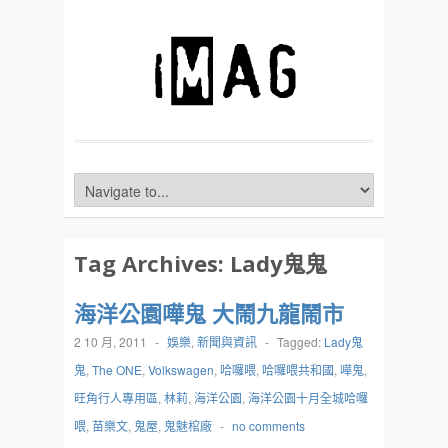
Tag Archives:
Lady鬼鬼
海洋公園嘩鬼 大鬧九龍鬧市
2 10 月, 2011
-
娛樂
,
新聞與資訊
-
Tagged:
Lady鬼
鬼
,
The ONE
,
Volkswagen
,
哈囉喂
,
哈囉喂共和國
,
嘩鬼
,
旺角行人專用區
,
林莉
,
海洋公園
,
海洋公園十月全城哈囉
喂
,
苗樂文
,
鬼屋
,
鬼魅棺廠
-
no comments