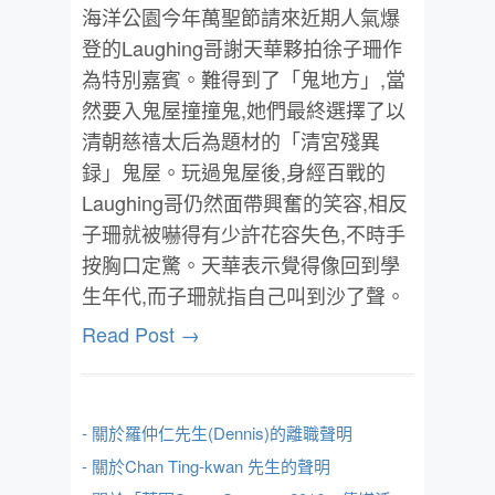
海洋公園今年萬聖節請來近期人氣爆
登的Laughing哥謝天華夥拍徐子珊作
為特別嘉賓。難得到了「鬼地方」,當
然要入鬼屋撞撞鬼,她們最終選擇了以
清朝慈禧太后為題材的「清宮殘異
録」鬼屋。玩過鬼屋後,身經百戰的
Laughing哥仍然面帶興奮的笑容,相反
子珊就被嚇得有少許花容失色,不時手
按胸口定驚。天華表示覺得像回到學
生年代,而子珊就指自己叫到沙了聲。
Read Post →
- 關於羅仲仁先生(Dennis)的離職聲明
- 關於Chan Ting-kwan 先生的聲明