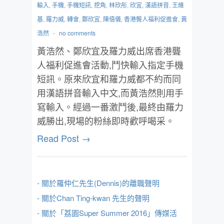
輸入
,
手機
,
手機短訊
,
挖角
,
林欣彤
,
欣宜
,
漢語拼音
,
王維
基
,
羅力威
,
轉會
,
鄭欣宜
,
陳僖儀
,
香港聾人福利促進會
,
黃
浩然
-
no comments
黃浩然、鄭欣宜及羅力威出席香港聾
人福利促進會活動,鬥快輸入指定手機
短訊。原來欣宜和羅力威都不約而同
用漢語拼音輸入中文,而黃浩然則用手
寫輸入。經過一番激鬥後,最終由羅力
威勝出,現場的粉絲即時歡呼喝采。
Read Post →
- 關於羅仲仁先生(Dennis)的離職聲明
- 關於Chan Ting-kwan 先生的聲明
- 關於「荔園Super Summer 2016」傳媒活